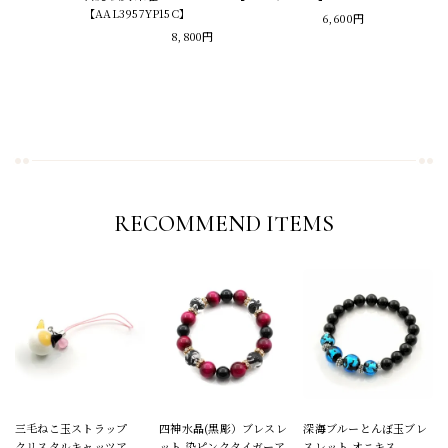
【AAL3957YP15C】
6,600円
8,800円
RECOMMEND ITEMS
三毛ねこ玉ストラップ
四神水晶(黒彫）ブレスレ
深海ブルーとんぼ玉ブレ
クリスタルキャッツア
ット 染ピンクタイガーア
スレット オニキス