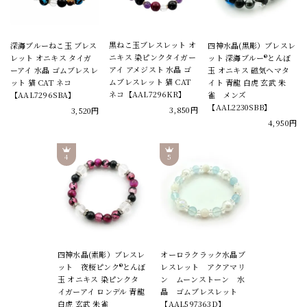
黒ねこ玉ブレスレット オ
深海ブルーねこ玉 ブレス
四神水晶(黒彫）ブレスレ
ニキス 染ピンクタイガー
レット オニキス タイガ
ット 深海ブルー®とんぼ
アイ アメジスト 水晶 ゴ
ーアイ 水晶 ゴムブレスレ
玉 オニキス 磁気ヘマタ
ムブレスレット 猫 CAT
ット 猫 CAT ネコ
イト 青龍 白虎 玄武 朱
ネコ【AAL7296KR】
【AAL7296SBA】
雀 メンズ
【AAL2230SBB】
3,850円
3,520円
4,950円
四神水晶(素彫）ブレスレ
オーロラクラック水晶ブ
ット 夜桜ピンク®とんぼ
レスレット アクアマリ
玉 オニキス 染ピンクタ
ン ムーンストーン 水
イガーアイ ロンデル 青龍
晶 ゴムブレスレット
白虎 玄武 朱雀
【AAL597363D】