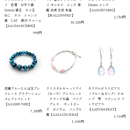
イ 恋愛 お守り猫
イ オニキス メンズ 青
10mm メンズ
16mm 猫玉 ネコ玉
龍 白虎 玄武 朱雀
【AAL0857SB02】
ねこ ネコ ニャンコ
【MAL2309PKF】
2,750円
猫 CAT 根付 チャーム
10,120円
【AAG1668CRMK】
990円
深海ブルーとんぼ玉ブレ
クリスタルキャッツアイ
カクテルガラスピアス
スレット グラデーション
（ローズ）ブレスレット
（ブルー＆ピンク）ドロ
ゴムブレスレット
クラック水晶 パイプ
ップ 雫 ステンレス フ
【AAL0857SBE】
ブレス カットビー
ックピアス
ズ ロジウム バングル
【AAP3306PKST】
7,150円
風【AAL6125CRRA】
1,760円
1,430円