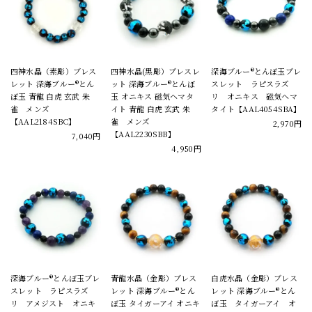
四神水晶（素彫）ブレス
四神水晶(黒彫）ブレスレ
深海ブルー®とんぼ玉ブレ
レット 深海ブルー®とん
ット 深海ブルー®とんぼ
スレット ラピスラズ
ぼ玉 青龍 白虎 玄武 朱
玉 オニキス 磁気ヘマタ
リ オニキス 磁気ヘマ
雀 メンズ
イト 青龍 白虎 玄武 朱
タイト【AAL4054SBA】
【AAL2184SBC】
雀 メンズ
2,970円
【AAL2230SBB】
7,040円
4,950円
深海ブルー®とんぼ玉ブレ
青龍水晶（金彫）ブレス
白虎水晶（金彫）ブレス
スレット ラピスラズ
レット 深海ブルー®とん
レット 深海ブルー®とん
リ アメジスト オニキ
ぼ玉 タイガーアイ オニキ
ぼ玉 タイガーアイ オ