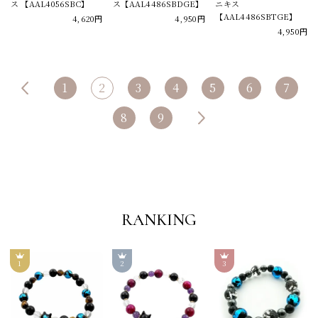
ス 【AAL4056SBC】
ス【AAL4486SBDGE】
ニキス
【AAL4486SBTGE】
4,620円
4,950円
4,950円
1
2
3
4
5
6
7
8
9
RANKING