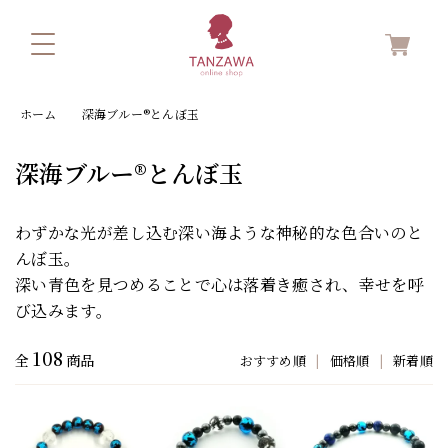
ホーム
深海ブルー®とんぼ玉
深海ブルー®とんぼ玉
わずかな光が差し込む深い海ような神秘的な色合いのと
んぼ玉。
深い青色を見つめることで心は落着き癒され、幸せを呼
び込みます。
108
全
商品
おすすめ順
|
価格順
|
新着順