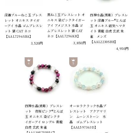
黒ねこ玉ブレスレット オ
深海ブルーねこ玉 ブレス
四神水晶(黒彫）ブレスレ
ニキス 染ピンクタイガー
レット オニキス タイガ
ット 深海ブルー®とんぼ
アイ アメジスト 水晶 ゴ
ーアイ 水晶 ゴムブレスレ
玉 オニキス 磁気ヘマタ
ムブレスレット 猫 CAT
ット 猫 CAT ネコ
イト 青龍 白虎 玄武 朱
ネコ【AAL7296KR】
【AAL7296SBA】
雀 メンズ
【AAL2230SBB】
3,850円
3,520円
4,950円
四神水晶(素彫）ブレスレ
オーロラクラック水晶ブ
ット 夜桜ピンク®とんぼ
レスレット アクアマリ
玉 オニキス 染ピンクタ
ン ムーンストーン 水
イガーアイ ロンデル 青龍
晶 ゴムブレスレット
白虎 玄武 朱雀
【AAL597363D】
【AAL3957YP15C】