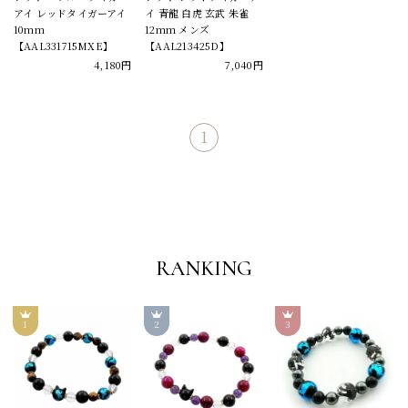
アイ レッドタイガーアイ
イ 青龍 白虎 玄武 朱雀
10mm
12mm メンズ
【AAL331715MXE】
【AAL213425D】
4,180円
7,040円
1
RANKING