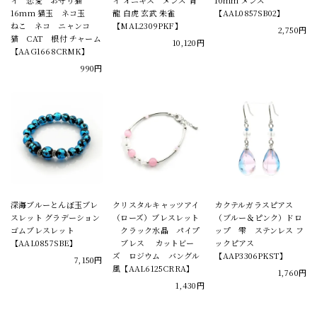
イ 恋愛 お守り猫
イ オニキス メンズ 青
10mm メンズ
16mm 猫玉 ネコ玉
龍 白虎 玄武 朱雀
【AAL0857SB02】
ねこ ネコ ニャンコ
【MAL2309PKF】
2,750円
猫 CAT 根付 チャーム
10,120円
【AAG1668CRMK】
990円
深海ブルーとんぼ玉ブレ
クリスタルキャッツアイ
カクテルガラスピアス
スレット グラデーション
（ローズ）ブレスレット
（ブルー＆ピンク）ドロ
ゴムブレスレット
クラック水晶 パイプ
ップ 雫 ステンレス フ
【AAL0857SBE】
ブレス カットビー
ックピアス
ズ ロジウム バングル
【AAP3306PKST】
7,150円
風【AAL6125CRRA】
1,760円
1,430円