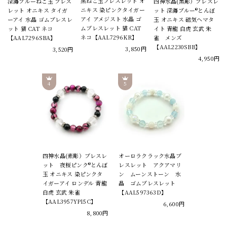
黒ねこ玉ブレスレット オ
深海ブルーねこ玉 ブレス
四神水晶(黒彫）ブレスレ
ニキス 染ピンクタイガー
レット オニキス タイガ
ット 深海ブルー®とんぼ
アイ アメジスト 水晶 ゴ
ーアイ 水晶 ゴムブレスレ
玉 オニキス 磁気ヘマタ
ムブレスレット 猫 CAT
ット 猫 CAT ネコ
イト 青龍 白虎 玄武 朱
ネコ【AAL7296KR】
【AAL7296SBA】
雀 メンズ
【AAL2230SBB】
3,850円
3,520円
4,950円
四神水晶(素彫）ブレスレ
オーロラクラック水晶ブ
ット 夜桜ピンク®とんぼ
レスレット アクアマリ
玉 オニキス 染ピンクタ
ン ムーンストーン 水
イガーアイ ロンデル 青龍
晶 ゴムブレスレット
白虎 玄武 朱雀
【AAL597363D】
【AAL3957YP15C】
6,600円
8,800円