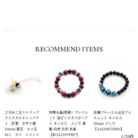
RECOMMEND ITEMS
三毛ねこ玉ストラップ
四神水晶(黒彫）ブレスレ
深海ブルーとんぼ玉ブレ
クリスタルキャッツア
ット 染ピンクタイガーア
スレット オニキス
イ 恋愛 お守り猫
イ オニキス メンズ 青
10mm メンズ
16mm 猫玉 ネコ玉
龍 白虎 玄武 朱雀
【AAL0857SB02】
ねこ ネコ ニャンコ
【MAL2309PKF】
2,750円