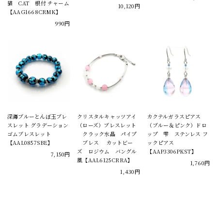
猫 CAT 根付 チャーム
10,120円
【AAG1668CRMK】
990円
深海ブルーとんぼ玉ブレ
クリスタルキャッツアイ
カクテルガラスピアス
スレット グラデーション
（ローズ）ブレスレット
（ブルー＆ピンク）ドロ
ゴムブレスレット
クラック水晶 パイプ
ップ 雫 ステンレス フ
【AAL0857SBE】
ブレス カットビー
ックピアス
ズ ロジウム バングル
【AAP3306PKST】
7,150円
風【AAL6125CRRA】
1,760円
1,430円