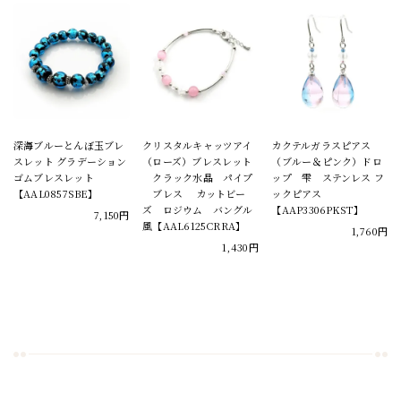
深海ブルーとんぼ玉ブレ
クリスタルキャッツアイ
カクテルガラスピアス
スレット グラデーション
（ローズ）ブレスレット
（ブルー＆ピンク）ドロ
ゴムブレスレット
クラック水晶 パイプ
ップ 雫 ステンレス フ
【AAL0857SBE】
ブレス カットビー
ックピアス
ズ ロジウム バングル
【AAP3306PKST】
7,150円
風【AAL6125CRRA】
1,760円
1,430円