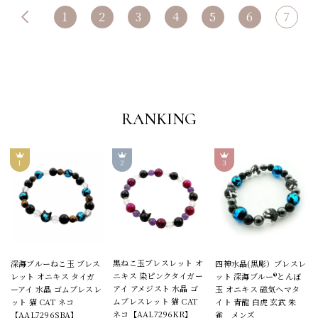
1
2
3
4
5
6
7
RANKING
黒ねこ玉ブレスレット オ
深海ブルーねこ玉 ブレス
四神水晶(黒彫）ブレスレ
ニキス 染ピンクタイガー
レット オニキス タイガ
ット 深海ブルー®とんぼ
アイ アメジスト 水晶 ゴ
ーアイ 水晶 ゴムブレスレ
玉 オニキス 磁気ヘマタ
ムブレスレット 猫 CAT
ット 猫 CAT ネコ
イト 青龍 白虎 玄武 朱
ネコ【AAL7296KR】
【AAL7296SBA】
雀 メンズ