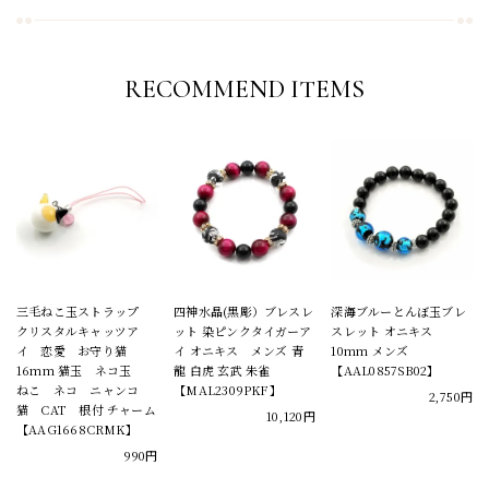
RECOMMEND ITEMS
三毛ねこ玉ストラップ
四神水晶(黒彫）ブレスレ
深海ブルーとんぼ玉ブレ
クリスタルキャッツア
ット 染ピンクタイガーア
スレット オニキス
イ 恋愛 お守り猫
イ オニキス メンズ 青
10mm メンズ
16mm 猫玉 ネコ玉
龍 白虎 玄武 朱雀
【AAL0857SB02】
ねこ ネコ ニャンコ
【MAL2309PKF】
2,750円
猫 CAT 根付 チャーム
10,120円
【AAG1668CRMK】
990円