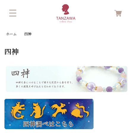
ホーム
四神
四神