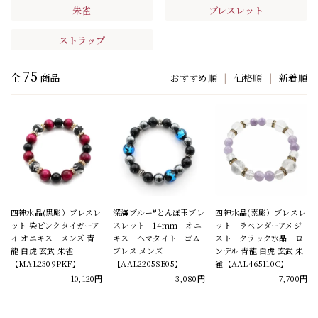
朱雀
ブレスレット
ストラップ
75
全
商品
おすすめ順
|
価格順
|
新着順
四神水晶(黒彫）ブレスレ
深海ブルー®とんぼ玉ブレ
四神水晶(素彫）ブレスレ
ット 染ピンクタイガーア
スレット 14mm オニ
ット ラベンダーアメジ
イ オニキス メンズ 青
キス ヘマタイト ゴム
スト クラック水晶 ロ
龍 白虎 玄武 朱雀
ブレス メンズ
ンデル 青龍 白虎 玄武 朱
【MAL2309PKF】
【AAL2205SB05】
雀【AAL465110C】
10,120円
3,080円
7,700円