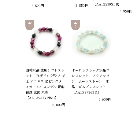
【AAL2230SBB】
3,850円
3,520円
4,950円
四神水晶(素彫）ブレスレ
オーロラクラック水晶ブ
ット 夜桜ピンク®とんぼ
レスレット アクアマリ
玉 オニキス 染ピンクタ
ン ムーンストーン 水
イガーアイ ロンデル 青龍
晶 ゴムブレスレット
白虎 玄武 朱雀
【AAL597363D】
【AAL3957YP15C】
6,600円
8,800円