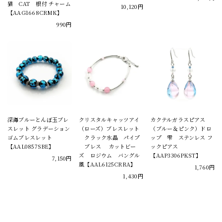
猫 CAT 根付 チャーム
10,120円
【AAG1668CRMK】
990円
深海ブルーとんぼ玉ブレ
クリスタルキャッツアイ
カクテルガラスピアス
スレット グラデーション
（ローズ）ブレスレット
（ブルー＆ピンク）ドロ
ゴムブレスレット
クラック水晶 パイプ
ップ 雫 ステンレス フ
【AAL0857SBE】
ブレス カットビー
ックピアス
ズ ロジウム バングル
【AAP3306PKST】
7,150円
風【AAL6125CRRA】
1,760円
1,430円