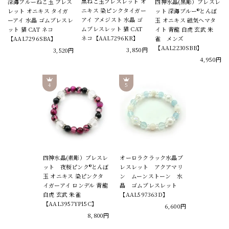
黒ねこ玉ブレスレット オ
深海ブルーねこ玉 ブレス
四神水晶(黒彫）ブレスレ
ニキス 染ピンクタイガー
レット オニキス タイガ
ット 深海ブルー®とんぼ
アイ アメジスト 水晶 ゴ
ーアイ 水晶 ゴムブレスレ
玉 オニキス 磁気ヘマタ
ムブレスレット 猫 CAT
ット 猫 CAT ネコ
イト 青龍 白虎 玄武 朱
ネコ【AAL7296KR】
【AAL7296SBA】
雀 メンズ
【AAL2230SBB】
3,850円
3,520円
4,950円
四神水晶(素彫）ブレスレ
オーロラクラック水晶ブ
ット 夜桜ピンク®とんぼ
レスレット アクアマリ
玉 オニキス 染ピンクタ
ン ムーンストーン 水
イガーアイ ロンデル 青龍
晶 ゴムブレスレット
白虎 玄武 朱雀
【AAL597363D】
【AAL3957YP15C】
6,600円
8,800円