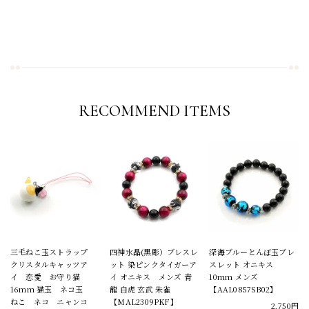
RECOMMEND ITEMS
三毛ねこ玉ストラップ
四神水晶(黒彫）ブレスレ
深海ブルーとんぼ玉ブレ
クリスタルキャッツア
ット 染ピンクタイガーア
スレット オニキス
イ 恋愛 お守り猫
イ オニキス メンズ 青
10mm メンズ
16mm 猫玉 ネコ玉
龍 白虎 玄武 朱雀
【AAL0857SB02】
ねこ ネコ ニャンコ
【MAL2309PKF】
2,750円