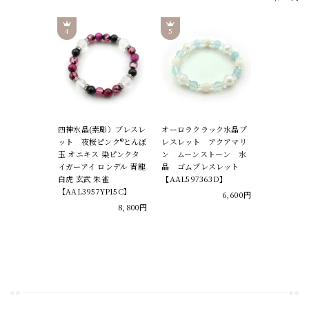
四神水晶(素彫）ブレスレ
オーロラクラック水晶ブ
ット 夜桜ピンク®とんぼ
レスレット アクアマリ
玉 オニキス 染ピンクタ
ン ムーンストーン 水
イガーアイ ロンデル 青龍
晶 ゴムブレスレット
白虎 玄武 朱雀
【AAL597363D】
【AAL3957YP15C】
6,600円
8,800円