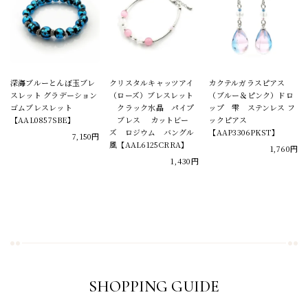
深海ブルーとんぼ玉ブレ
クリスタルキャッツアイ
カクテルガラスピアス
スレット グラデーション
（ローズ）ブレスレット
（ブルー＆ピンク）ドロ
ゴムブレスレット
クラック水晶 パイプ
ップ 雫 ステンレス フ
【AAL0857SBE】
ブレス カットビー
ックピアス
ズ ロジウム バングル
【AAP3306PKST】
7,150円
風【AAL6125CRRA】
1,760円
1,430円
SHOPPING GUIDE