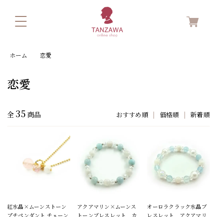
ホーム
恋愛
恋愛
35
全
商品
おすすめ順
|
価格順
|
新着順
紅水晶×ムーンストーン
アクアマリン×ムーンス
オーロラクラック水晶ブ
プチペンダント チェーン
トーンブレスレット カ
レスレット アクアマリ