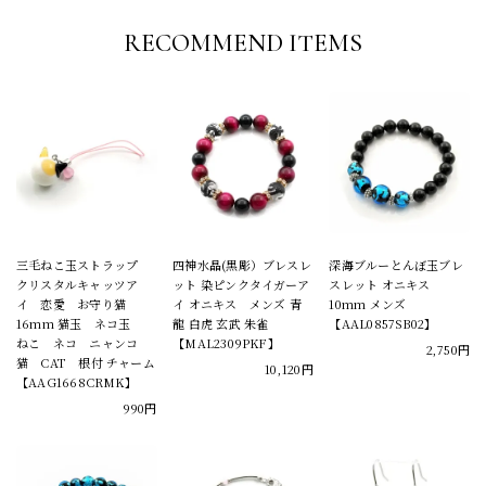
RECOMMEND ITEMS
三毛ねこ玉ストラップ
四神水晶(黒彫）ブレスレ
深海ブルーとんぼ玉ブレ
クリスタルキャッツア
ット 染ピンクタイガーア
スレット オニキス
イ 恋愛 お守り猫
イ オニキス メンズ 青
10mm メンズ
16mm 猫玉 ネコ玉
龍 白虎 玄武 朱雀
【AAL0857SB02】
ねこ ネコ ニャンコ
【MAL2309PKF】
2,750円
猫 CAT 根付 チャーム
10,120円
【AAG1668CRMK】
990円