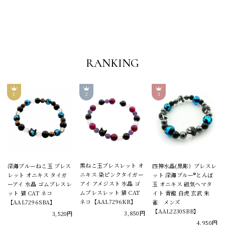
RANKING
黒ねこ玉ブレスレット オ
深海ブルーねこ玉 ブレス
四神水晶(黒彫）ブレスレ
ニキス 染ピンクタイガー
レット オニキス タイガ
ット 深海ブルー®とんぼ
アイ アメジスト 水晶 ゴ
ーアイ 水晶 ゴムブレスレ
玉 オニキス 磁気ヘマタ
ムブレスレット 猫 CAT
ット 猫 CAT ネコ
イト 青龍 白虎 玄武 朱
ネコ【AAL7296KR】
【AAL7296SBA】
雀 メンズ
【AAL2230SBB】
3,850円
3,520円
4,950円