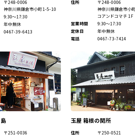
〒248-0006
住所
〒248-0006
神奈川県鎌倉市小町1-5-10
神奈川県鎌倉市小町2
コアンドコマチ 1F
9:30～17:30
営業時間
9:30～17:30
年中無休
定休日
年中無休
0467-39-6413
電話
0467-73-7414
ノ島
玉屋 箱根の関所
〒251-0036
住所
〒250-0521