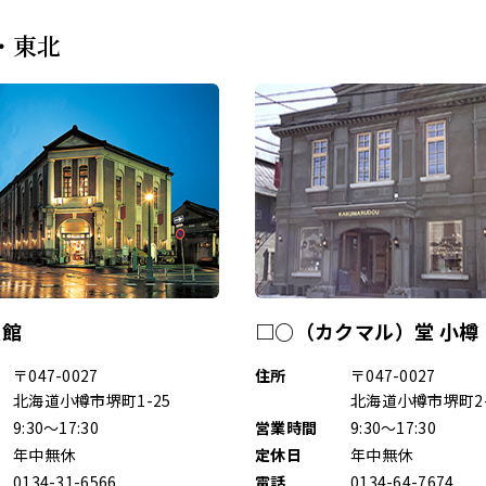
・東北
漫館
□○（カクマル）堂 小樽
〒047-0027
住所
〒047-0027
北海道小樽市堺町1-25
北海道小樽市堺町2-
9:30～17:30
営業時間
9:30～17:30
年中無休
定休日
年中無休
0134-31-6566
電話
0134-64-7674