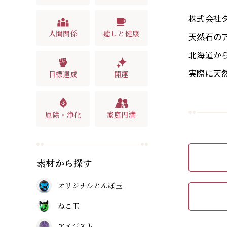
株式会社
人間関係
癒しと健康
天然石の
北海道か
実際に天
目標達成
開運
厄除・浄化
家庭円満
素材から探す
オリジナルとんぼ玉
ねこ玉
アメジスト