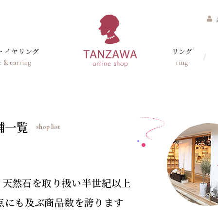
・イヤリング
リング
e & earring
ring
舗一覧
shop list
・天然石を取り扱い半世紀以上
00点にも及ぶ商品数を誇ります