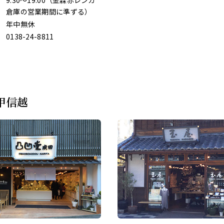
9:30～19:00（
金森赤レンガ
倉庫
の営業期間に準ずる）
年中無休
0138-24-8811
甲信越