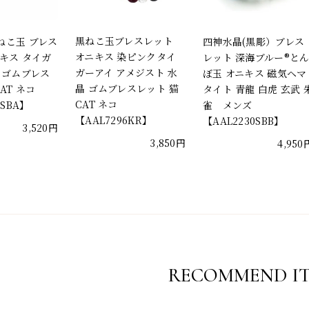
黒ねこ玉ブレスレット
ねこ玉 ブレス
四神水晶(黒彫）ブレス
オニキス 染ピンクタイ
キス タイガ
レット 深海ブルー®と
ガーアイ アメジスト 水
 ゴムブレス
ぼ玉 オニキス 磁気ヘマ
晶 ゴムブレスレット 猫
AT ネコ
タイト 青龍 白虎 玄武 
CAT ネコ
6SBA】
雀 メンズ
【AAL7296KR】
【AAL2230SBB】
3,520円
3,850円
4,950
RECOMMEND I