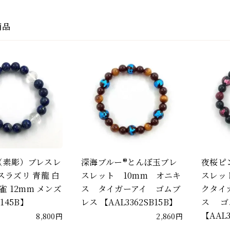
商品
（素彫）ブレスレ
深海ブルー®とんぼ玉ブレ
夜桜ピ
スラズリ 青龍 白
スレット 10mm オニキ
スレッ
雀 12mm メンズ
ス タイガーアイ ゴムブ
クタイ
2145B】
レス 【AAL3362SB15B】
ス ゴ
【AAL
8,800円
2,860円