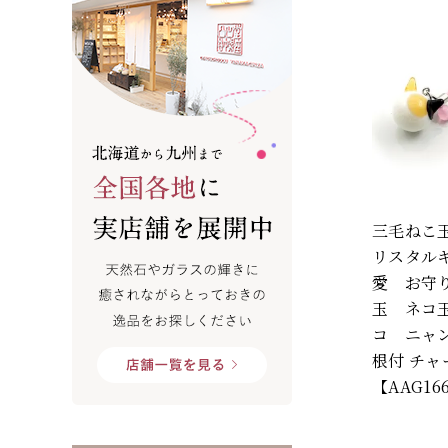
三毛ねこ
リスタル
愛 お守り
玉 ネコ
コ ニャ
根付 チャ
【AAG16