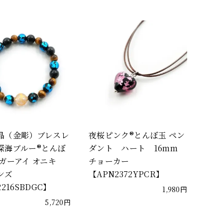
晶（金彫）ブレスレ
夜桜ピンク®とんぼ玉 ペン
深海ブルー®とんぼ
ダント ハート 16mm
イガーアイ オニキ
チョーカー
ンズ
【APN2372YPCR】
2216SBDGC】
1,980円
5,720円