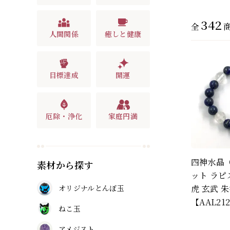
342
全
人間関係
癒しと健康
目標達成
開運
厄除・浄化
家庭円満
四神水晶
素材から探す
ット ラピ
オリジナルとんぼ玉
虎 玄武 朱
【AAL21
ねこ玉
アメジスト