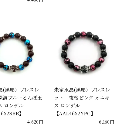
晶(黒彫）ブレスレ
朱雀水晶(黒彫）ブレスレ
深海ブルーとんぼ玉
ット 夜桜ピンク オニキ
ス ロンデル
ス ロンデル
4652SBB】
【AAL4652YPC】
4,620円
6,160円