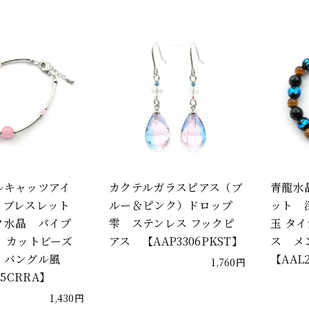
ルキャッツアイ
カクテルガラスピアス（ブ
青龍水
）ブレスレット
ルー＆ピンク）ドロップ
ット 
水晶 パイプ
雫 ステンレス フックピ
玉 タ
 カットビーズ
アス 【AAP3306PKST】
ス メ
 バングル風
【AAL
1,760円
25CRRA】
1,430円