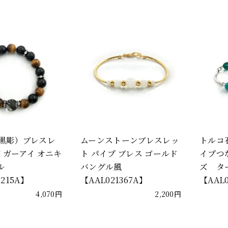
(黒彫）ブレスレ
ムーンストーンブレスレッ
トルコ
ガーアイ オニキ
ト パイプ ブレス ゴールド
イプつ
ル
バングル風
ズ タ
5215A】
【AAL021367A】
【AAL0
4,070円
2,200円