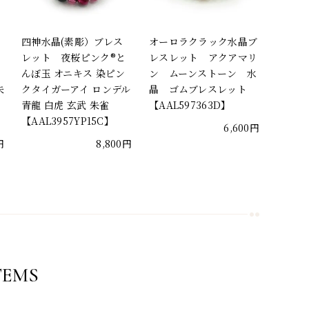
四神水晶(素彫）ブレス
オーロラクラック水晶ブ
ん
レット 夜桜ピンク®と
レスレット アクアマリ
んぼ玉 オニキス 染ピン
ン ムーンストーン 水
朱
クタイガーアイ ロンデル
晶 ゴムブレスレット
青龍 白虎 玄武 朱雀
【AAL597363D】
【AAL3957YP15C】
6,600円
円
8,800円
TEMS