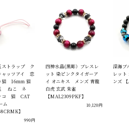
玉ストラップ ク
四神水晶(黒彫）ブレスレ
深海ブ
キャッツアイ 恋
ット 染ピンクタイガーア
レット 
猫 16mm 猫
イ オニキス メンズ 青龍
ンズ 【A
玉 ねこ ネ
白虎 玄武 朱雀
ンコ 猫 CAT
【MAL2309PKF】
ーム
10,120円
68CRMK】
990円