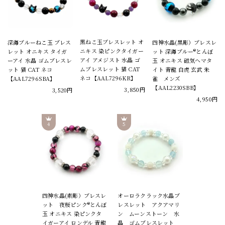
黒ねこ玉ブレスレット オ
深海ブルーねこ玉 ブレス
四神水晶(黒彫）ブレスレ
ニキス 染ピンクタイガー
レット オニキス タイガ
ット 深海ブルー®とんぼ
アイ アメジスト 水晶 ゴ
ーアイ 水晶 ゴムブレスレ
玉 オニキス 磁気ヘマタ
ムブレスレット 猫 CAT
ット 猫 CAT ネコ
イト 青龍 白虎 玄武 朱
ネコ【AAL7296KR】
【AAL7296SBA】
雀 メンズ
【AAL2230SBB】
3,850円
3,520円
4,950円
四神水晶(素彫）ブレスレ
オーロラクラック水晶ブ
ット 夜桜ピンク®とんぼ
レスレット アクアマリ
玉 オニキス 染ピンクタ
ン ムーンストーン 水
イガーアイ ロンデル 青龍
晶 ゴムブレスレット