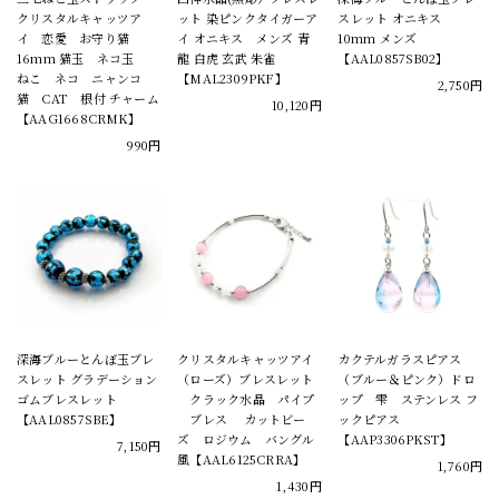
クリスタルキャッツア
ット 染ピンクタイガーア
スレット オニキス
イ 恋愛 お守り猫
イ オニキス メンズ 青
10mm メンズ
16mm 猫玉 ネコ玉
龍 白虎 玄武 朱雀
【AAL0857SB02】
ねこ ネコ ニャンコ
【MAL2309PKF】
2,750円
猫 CAT 根付 チャーム
10,120円
【AAG1668CRMK】
990円
深海ブルーとんぼ玉ブレ
クリスタルキャッツアイ
カクテルガラスピアス
スレット グラデーション
（ローズ）ブレスレット
（ブルー＆ピンク）ドロ
ゴムブレスレット
クラック水晶 パイプ
ップ 雫 ステンレス フ
【AAL0857SBE】
ブレス カットビー
ックピアス
ズ ロジウム バングル
【AAP3306PKST】
7,150円
風【AAL6125CRRA】
1,760円
1,430円