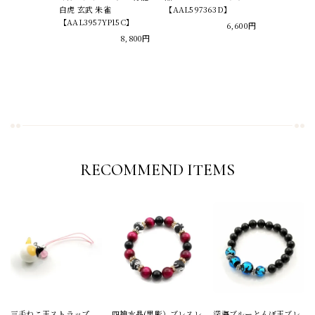
白虎 玄武 朱雀
【AAL597363D】
【AAL3957YP15C】
6,600円
8,800円
RECOMMEND ITEMS
三毛ねこ玉ストラップ
四神水晶(黒彫）ブレスレ
深海ブルーとんぼ玉ブレ