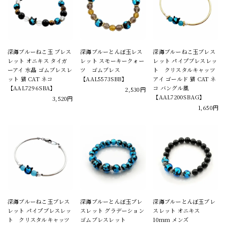
深海ブルーねこ玉 ブレス
深海ブルーとんぼ玉レス
深海ブルーねこ玉ブレス
レット オニキス タイガ
レット スモーキークォー
レット パイプブレスレッ
ーアイ 水晶 ゴムブレスレ
ツ ゴムブレス
ト クリスタルキャッツ
ット 猫 CAT ネコ
【AAL5573SBB】
アイ ゴールド 猫 CAT ネ
【AAL7296SBA】
コ バングル風
2,530円
【AAL7200SBAG】
3,520円
1,650円
深海ブルーねこ玉ブレス
深海ブルーとんぼ玉ブレ
深海ブルーとんぼ玉ブレ
レット パイプブレスレッ
スレット グラデーション
スレット オニキス
ト クリスタルキャッツ
ゴムブレスレット
10mm メンズ