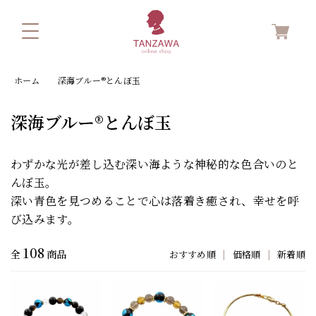
ホーム
深海ブルー®とんぼ玉
深海ブルー®とんぼ玉
わずかな光が差し込む深い海ような神秘的な色合いのと
んぼ玉。
深い青色を見つめることで心は落着き癒され、幸せを呼
び込みます。
108
全
商品
おすすめ順
|
価格順
|
新着順