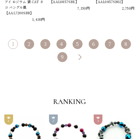
アイ ロジウム 猫 CAT ネ
【AAL0857SBE】
【AAL0857SB02】
コ バングル風
7,150円
2,750円
【AAL7200SBR】
1,430円
1
2
3
4
5
6
7
8
9
RANKING