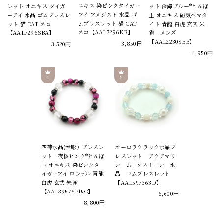
ニキス 染ピンクタイガー
レット オニキス タイガ
ット 深海ブルー®とんぼ
アイ アメジスト 水晶 ゴ
ーアイ 水晶 ゴムブレスレ
玉 オニキス 磁気ヘマタ
ムブレスレット 猫 CAT
ット 猫 CAT ネコ
イト 青龍 白虎 玄武 朱
ネコ【AAL7296KR】
【AAL7296SBA】
雀 メンズ
【AAL2230SBB】
3,850円
3,520円
4,950円
四神水晶(素彫）ブレスレ
オーロラクラック水晶ブ
ット 夜桜ピンク®とんぼ
レスレット アクアマリ
玉 オニキス 染ピンクタ
ン ムーンストーン 水
イガーアイ ロンデル 青龍
晶 ゴムブレスレット
白虎 玄武 朱雀
【AAL597363D】
【AAL3957YP15C】
6,600円
8,800円