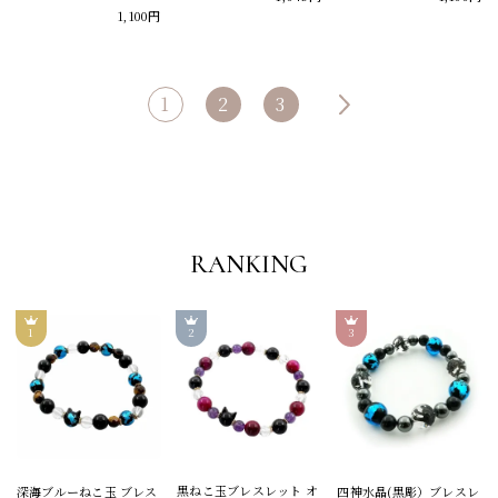
1,100円
1
2
3
RANKING
黒ねこ玉ブレスレット オ
深海ブルーねこ玉 ブレス
四神水晶(黒彫）ブレスレ