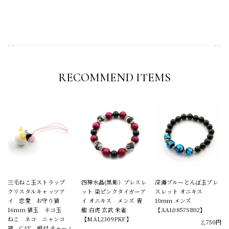
RECOMMEND ITEMS
三毛ねこ玉ストラップ
四神水晶(黒彫）ブレスレ
深海ブルーとんぼ玉ブレ
クリスタルキャッツア
ット 染ピンクタイガーア
スレット オニキス
イ 恋愛 お守り猫
イ オニキス メンズ 青
10mm メンズ
16mm 猫玉 ネコ玉
龍 白虎 玄武 朱雀
【AAL0857SB02】
ねこ ネコ ニャンコ
【MAL2309PKF】
2,750円
猫 CAT 根付 チャーム