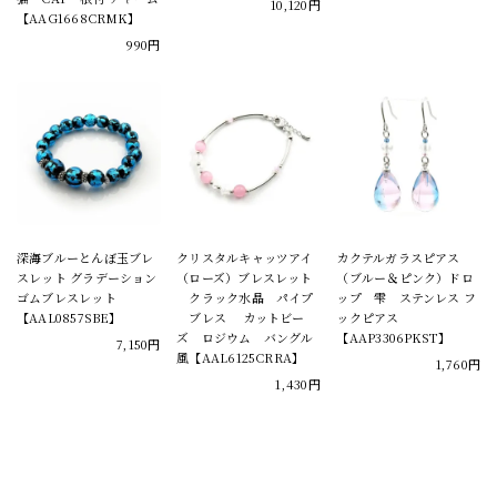
10,120円
【AAG1668CRMK】
990円
深海ブルーとんぼ玉ブレ
クリスタルキャッツアイ
カクテルガラスピアス
スレット グラデーション
（ローズ）ブレスレット
（ブルー＆ピンク）ドロ
ゴムブレスレット
クラック水晶 パイプ
ップ 雫 ステンレス フ
【AAL0857SBE】
ブレス カットビー
ックピアス
ズ ロジウム バングル
【AAP3306PKST】
7,150円
風【AAL6125CRRA】
1,760円
1,430円