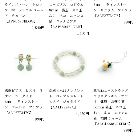
ラインストーン ドロッ
こ玉ピアス ロジウム
6mm ラインストー
プ 雫 シンプル ゴール
8mm 猫玉 ネコ玉
ン ロジウム プチプラ
ド チェーン
ねこ ネコ ニャンコ
【AAP277347R】
【APN3673BLGG】
猫 フックピアス
990円
【AAP3804BLGAR】
1,540円
1,650円
翡翠ピアス ヒスイ ひ
翡翠×水晶ブレスレッ
三毛ねこ玉ストラップ
すい ジェダイド
ト ゴムブレスレット
クリスタルキャッツア
6mm ラインストー
ヒスイ ジェダイド
イ 健康 お守り猫
ン ゴールド プチプラ
【AAL159247A】
16mm 猫玉 ネコ玉
【AAP277347G】
ねこ ネコ ニャンコ
4,950円
猫 根付 チャーム
990円
【AAG1668CGLTMK】
990円