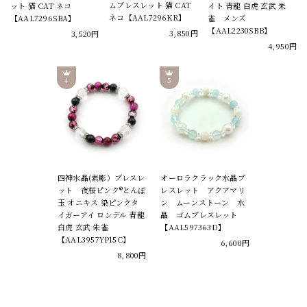
ムブレスレット 猫 CAT
ット 猫 CAT ネコ
イト 青龍 白虎 玄武 朱
ネコ【AAL7296KR】
【AAL7296SBA】
雀 メンズ
【AAL2230SBB】
3,850円
3,520円
4,950円
四神水晶(素彫）ブレスレ
オーロラクラック水晶ブ
ット 夜桜ピンク®とんぼ
レスレット アクアマリ
玉 オニキス 染ピンクタ
ン ムーンストーン 水
イガーアイ ロンデル 青龍
晶 ゴムブレスレット
白虎 玄武 朱雀
【AAL597363D】
【AAL3957YP15C】
6,600円
8,800円