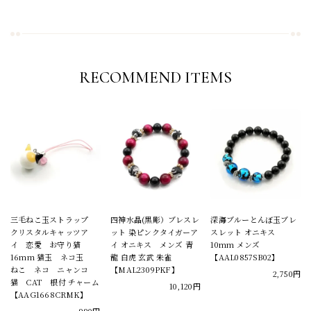
RECOMMEND ITEMS
三毛ねこ玉ストラップ
四神水晶(黒彫）ブレスレ
深海ブルーとんぼ玉ブレ
クリスタルキャッツア
ット 染ピンクタイガーア
スレット オニキス
イ 恋愛 お守り猫
イ オニキス メンズ 青
10mm メンズ
16mm 猫玉 ネコ玉
龍 白虎 玄武 朱雀
【AAL0857SB02】
ねこ ネコ ニャンコ
【MAL2309PKF】
2,750円
猫 CAT 根付 チャーム
10,120円
【AAG1668CRMK】
990円