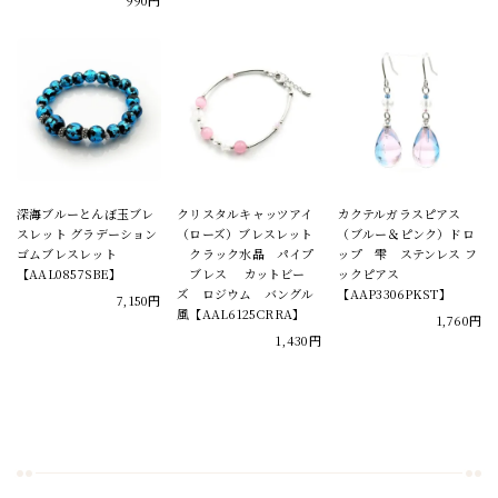
深海ブルーとんぼ玉ブレ
クリスタルキャッツアイ
カクテルガラスピアス
スレット グラデーション
（ローズ）ブレスレット
（ブルー＆ピンク）ドロ
ゴムブレスレット
クラック水晶 パイプ
ップ 雫 ステンレス フ
【AAL0857SBE】
ブレス カットビー
ックピアス
ズ ロジウム バングル
【AAP3306PKST】
7,150円
風【AAL6125CRRA】
1,760円
1,430円