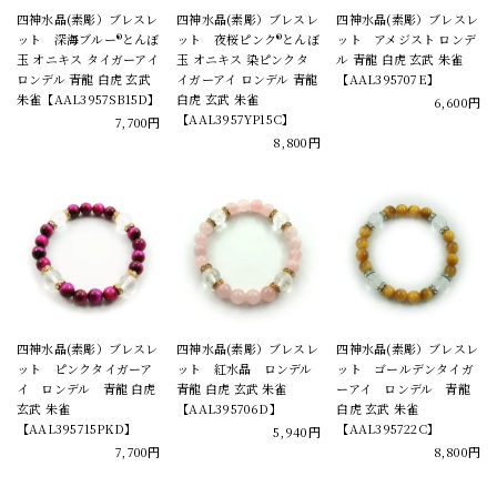
四神水晶(素彫）ブレスレ
四神水晶(素彫）ブレスレ
四神水晶(素彫）ブレスレ
ット 深海ブルー®とんぼ
ット 夜桜ピンク®とんぼ
ット アメジスト ロンデ
玉 オニキス タイガーアイ
玉 オニキス 染ピンクタ
ル 青龍 白虎 玄武 朱雀
ロンデル 青龍 白虎 玄武
イガーアイ ロンデル 青龍
【AAL395707E】
朱雀【AAL3957SB15D】
白虎 玄武 朱雀
6,600円
【AAL3957YP15C】
7,700円
8,800円
四神水晶(素彫）ブレスレ
四神水晶(素彫）ブレスレ
四神水晶(素彫）ブレスレ
ット ピンクタイガーア
ット 紅水晶 ロンデル
ット ゴールデンタイガ
イ ロンデル 青龍 白虎
青龍 白虎 玄武 朱雀
ーアイ ロンデル 青龍
玄武 朱雀
【AAL395706D】
白虎 玄武 朱雀
【AAL395715PKD】
【AAL395722C】
5,940円
7,700円
8,800円