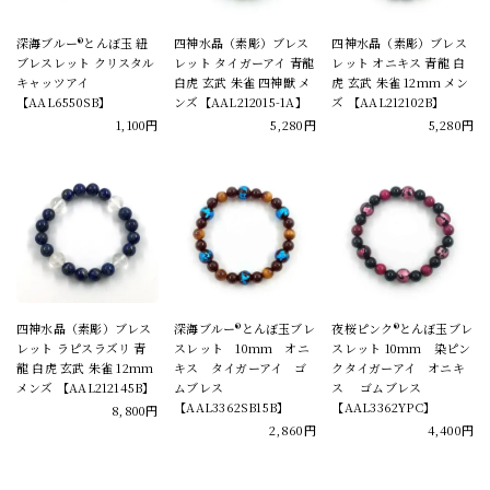
深海ブルー®とんぼ玉 紐
四神水晶（素彫）ブレス
四神水晶（素彫）ブレス
ブレスレット クリスタル
レット タイガーアイ 青龍
レット オニキス 青龍 白
キャッツアイ
白虎 玄武 朱雀 四神獣 メ
虎 玄武 朱雀 12mm メン
【AAL6550SB】
ンズ【AAL212015-1A】
ズ 【AAL212102B】
1,100円
5,280円
5,280円
四神水晶（素彫）ブレス
深海ブルー®とんぼ玉ブレ
夜桜ピンク®とんぼ玉ブレ
レット ラピスラズリ 青
スレット 10mm オニ
スレット 10mm 染ピン
龍 白虎 玄武 朱雀 12mm
キス タイガーアイ ゴ
クタイガーアイ オニキ
メンズ 【AAL212145B】
ムブレス
ス ゴムブレス
【AAL3362SB15B】
【AAL3362YPC】
8,800円
2,860円
4,400円