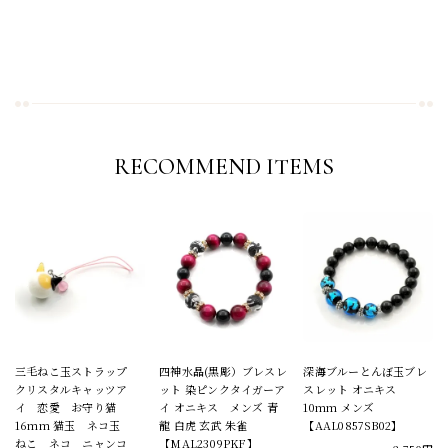
RECOMMEND ITEMS
三毛ねこ玉ストラップ
四神水晶(黒彫）ブレスレ
深海ブルーとんぼ玉ブレ
クリスタルキャッツア
ット 染ピンクタイガーア
スレット オニキス
イ 恋愛 お守り猫
イ オニキス メンズ 青
10mm メンズ
16mm 猫玉 ネコ玉
龍 白虎 玄武 朱雀
【AAL0857SB02】
ねこ ネコ ニャンコ
【MAL2309PKF】