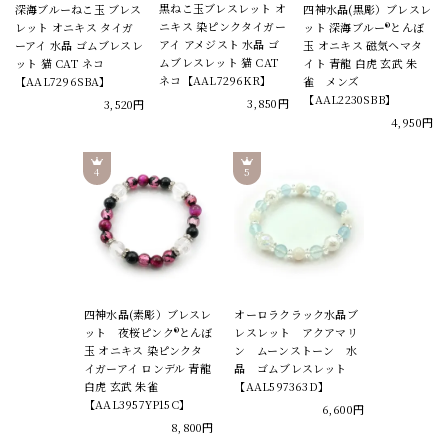
黒ねこ玉ブレスレット オ
深海ブルーねこ玉 ブレス
四神水晶(黒彫）ブレスレ
ニキス 染ピンクタイガー
レット オニキス タイガ
ット 深海ブルー®とんぼ
アイ アメジスト 水晶 ゴ
ーアイ 水晶 ゴムブレスレ
玉 オニキス 磁気ヘマタ
ムブレスレット 猫 CAT
ット 猫 CAT ネコ
イト 青龍 白虎 玄武 朱
ネコ【AAL7296KR】
【AAL7296SBA】
雀 メンズ
【AAL2230SBB】
3,850円
3,520円
4,950円
四神水晶(素彫）ブレスレ
オーロラクラック水晶ブ
ット 夜桜ピンク®とんぼ
レスレット アクアマリ
玉 オニキス 染ピンクタ
ン ムーンストーン 水
イガーアイ ロンデル 青龍
晶 ゴムブレスレット
白虎 玄武 朱雀
【AAL597363D】
【AAL3957YP15C】
6,600円
8,800円