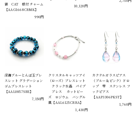
2,750円
猫 CAT 根付 チャーム
10,120円
【AAG1668CRMK】
990円
深海ブルーとんぼ玉ブレ
クリスタルキャッツアイ
カクテルガラスピアス
スレット グラデーション
（ローズ）ブレスレット
（ブルー＆ピンク）ドロ
ゴムブレスレット
クラック水晶 パイプ
ップ 雫 ステンレス フ
【AAL0857SBE】
ブレス カットビー
ックピアス
ズ ロジウム バングル
【AAP3306PKST】
7,150円
風【AAL6125CRRA】
1,760円
1,430円