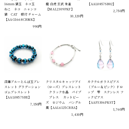
16mm 猫玉 ネコ玉
龍 白虎 玄武 朱雀
【AAL0857SB02】
ねこ ネコ ニャンコ
【MAL2309PKF】
2,750円
猫 CAT 根付 チャーム
10,120円
【AAG1668CRMK】
990円
深海ブルーとんぼ玉ブレ
クリスタルキャッツアイ
カクテルガラスピアス
スレット グラデーション
（ローズ）ブレスレット
（ブルー＆ピンク）ドロ
ゴムブレスレット
クラック水晶 パイプ
ップ 雫 ステンレス フ
【AAL0857SBE】
ブレス カットビー
ックピアス
ズ ロジウム バングル
【AAP3306PKST】
7,150円
風【AAL6125CRRA】
1,760円
1,430円