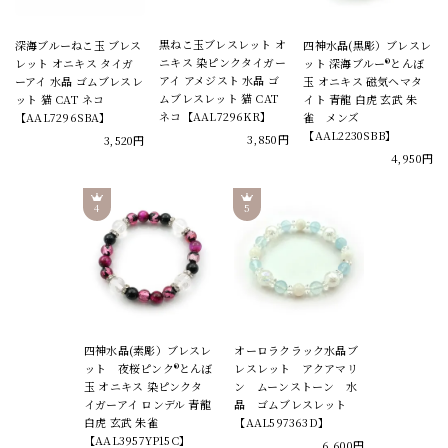
黒ねこ玉ブレスレット オ
深海ブルーねこ玉 ブレス
四神水晶(黒彫）ブレスレ
ニキス 染ピンクタイガー
レット オニキス タイガ
ット 深海ブルー®とんぼ
アイ アメジスト 水晶 ゴ
ーアイ 水晶 ゴムブレスレ
玉 オニキス 磁気ヘマタ
ムブレスレット 猫 CAT
ット 猫 CAT ネコ
イト 青龍 白虎 玄武 朱
ネコ【AAL7296KR】
【AAL7296SBA】
雀 メンズ
【AAL2230SBB】
3,850円
3,520円
4,950円
四神水晶(素彫）ブレスレ
オーロラクラック水晶ブ
ット 夜桜ピンク®とんぼ
レスレット アクアマリ
玉 オニキス 染ピンクタ
ン ムーンストーン 水
イガーアイ ロンデル 青龍
晶 ゴムブレスレット
白虎 玄武 朱雀
【AAL597363D】
【AAL3957YP15C】
6,600円