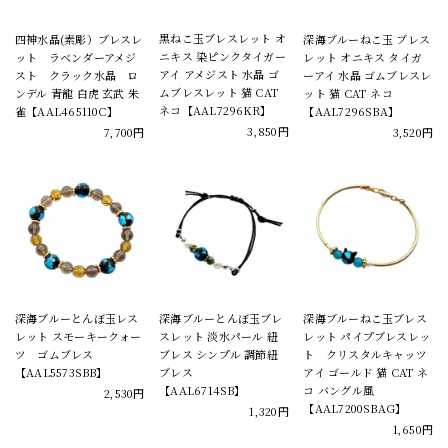
黒ねこ玉ブレスレット オ
四神水晶(素彫）ブレスレ
深海ブルーねこ玉 ブレス
ニキス 染ピンクタイガー
ット ラベンダーアメジ
レット オニキス タイガ
アイ アメジスト 水晶 ゴ
スト クラック水晶 ロ
ーアイ 水晶 ゴムブレスレ
ムブレスレット 猫 CAT
ンデル 青龍 白虎 玄武 朱
ット 猫 CAT ネコ
ネコ【AAL7296KR】
雀【AAL465110C】
【AAL7296SBA】
3,850円
7,700円
3,520円
深海ブルーとんぼ玉レス
深海ブルーとんぼ玉ブレ
深海ブルーねこ玉ブレス
レット スモーキークォー
スレット 淡水パール 紐
レット パイプブレスレッ
ツ ゴムブレス
ブレス シンプル 調節紐
ト クリスタルキャッツ
【AAL5573SBB】
ブレス
アイ ゴールド 猫 CAT ネ
【AAL6714SB】
コ バングル風
2,530円
【AAL7200SBAG】
1,320円
1,650円