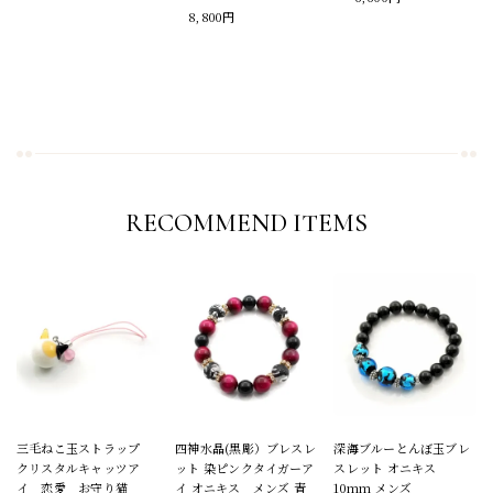
8,800円
RECOMMEND ITEMS
三毛ねこ玉ストラップ
四神水晶(黒彫）ブレスレ
深海ブルーとんぼ玉ブレ
クリスタルキャッツア
ット 染ピンクタイガーア
スレット オニキス
イ 恋愛 お守り猫
イ オニキス メンズ 青
10mm メンズ