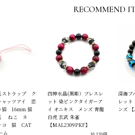
RECOMMEND I
玉ストラップ ク
四神水晶(黒彫）ブレスレ
深海ブ
キャッツアイ 恋
ット 染ピンクタイガーア
レット 
猫 16mm 猫
イ オニキス メンズ 青龍
ンズ 【A
玉 ねこ ネ
白虎 玄武 朱雀
ンコ 猫 CAT
【MAL2309PKF】
ーム
10,120円