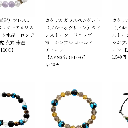
(素彫）ブレスレ
カクテルガラスペンダント
カクテ
ベンダーアメジス
（ブルー＆グリーン）ライ
（ブル
ック水晶 ロンデ
ンストーン ドロップ
ストー
虎 玄武 朱雀
雫 シンプル ゴールド
シンプ
5110C】
チェーン
ーン 【
【APN3673BLGG】
1,540円
1,540円