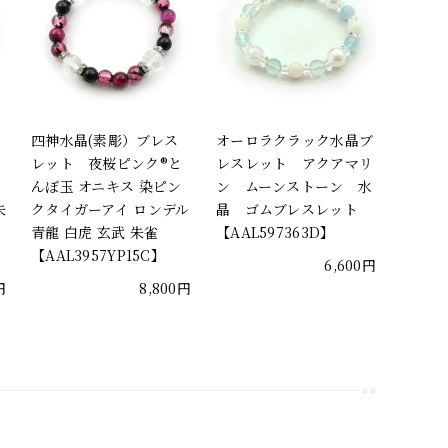
四神水晶(素彫）ブレス
オーロラクラック水晶ブ
ん
レット 夜桜ピンク®と
レスレット アクアマリ
んぼ玉 オニキス 染ピン
ン ムーンストーン 水
朱
クタイガーアイ ロンデル
晶 ゴムブレスレット
青龍 白虎 玄武 朱雀
【AAL597363D】
【AAL3957YP15C】
6,600円
円
8,800円