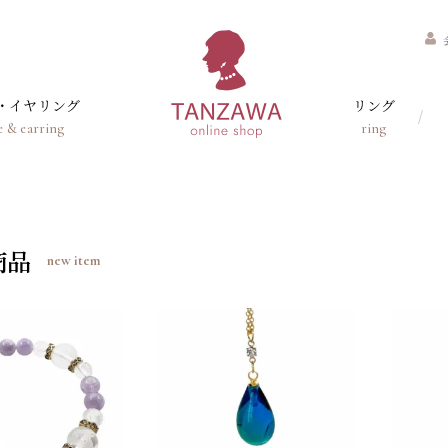
・イヤリング
リング
e & earring
ring
商品
new item