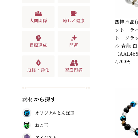
人間関係
癒しと健康
四神水晶
ット ラ
ト クラ
目標達成
開運
ル 青龍 白
【AAL46
7,700円
厄除・浄化
家庭円満
素材から探す
オリジナルとんぼ玉
ねこ玉
アメジスト