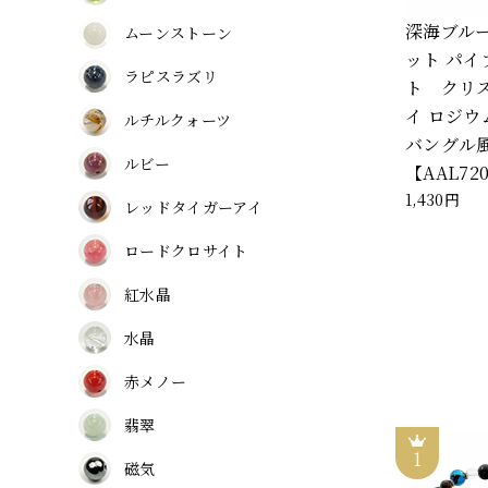
深海ブル
ムーンストーン
ット パイ
ラピスラズリ
ト クリ
イ ロジウム
ルチルクォーツ
バングル
ルビー
【AAL72
1,430円
レッドタイガーアイ
ロードクロサイト
紅水晶
水晶
赤メノー
翡翠
磁気