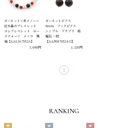
ガーネット×赤メノー×
ガーネットピアス
紅水晶のブレスレット
8mm フックピアス
ゴムブレスレット ロー
シンプル プチプラ 柘
ズクォーツ メノウ 瑪
榴石 一粒
瑙【AAL367552A】
【AAP087052AG】
3,080円
1,320円
1
RANKING