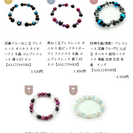
黒ねこ玉ブレスレット オ
深海ブルーねこ玉 ブレス
四神水晶(黒彫）ブレスレ
ニキス 染ピンクタイガー
レット オニキス タイガ
ット 深海ブルー®とんぼ
アイ アメジスト 水晶 ゴ
ーアイ 水晶 ゴムブレスレ
玉 オニキス 磁気ヘマタ
ムブレスレット 猫 CAT
ット 猫 CAT ネコ
イト 青龍 白虎 玄武 朱
ネコ【AAL7296KR】
【AAL7296SBA】
雀 メンズ
【AAL2230SBB】
3,850円
3,520円
4,950円