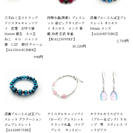
三毛ねこ玉ストラップ
四神水晶(黒彫）ブレスレ
深海ブルーとんぼ玉ブレ
クリスタルキャッツア
ット 染ピンクタイガーア
スレット オニキス
イ 恋愛 お守り猫
イ オニキス メンズ 青
10mm メンズ
16mm 猫玉 ネコ玉
龍 白虎 玄武 朱雀
【AAL0857SB02】
ねこ ネコ ニャンコ
【MAL2309PKF】
2,750円
猫 CAT 根付 チャーム
10,120円
【AAG1668CRMK】
990円
深海ブルーとんぼ玉ブレ
クリスタルキャッツアイ
カクテルガラスピアス
スレット グラデーション
（ローズ）ブレスレット
（ブルー＆ピンク）ドロ
ゴムブレスレット
クラック水晶 パイプ
ップ 雫 ステンレス フ
【AAL0857SBE】
ブレス カットビー
ックピアス