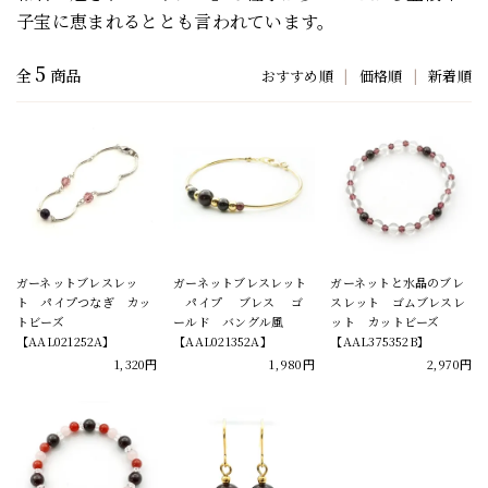
子宝に恵まれるととも言われています。
5
全
商品
おすすめ順
|
価格順
|
新着順
ガーネットブレスレッ
ガーネットブレスレット
ガーネットと水晶のブレ
ト パイプつなぎ カッ
パイプ ブレス ゴ
スレット ゴムブレスレ
トビーズ
ールド バングル風
ット カットビーズ
【AAL021252A】
【AAL021352A】
【AAL375352B】
1,320円
1,980円
2,970円