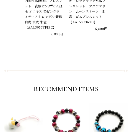
四神水晶(素彫）ブレスレ
オーロラクラック水晶ブ
ット 夜桜ピンク®とんぼ
レスレット アクアマリ
玉 オニキス 染ピンクタ
ン ムーンストーン 水
イガーアイ ロンデル 青龍
晶 ゴムブレスレット
白虎 玄武 朱雀
【AAL597363D】
【AAL3957YP15C】
6,600円
8,800円
RECOMMEND ITEMS