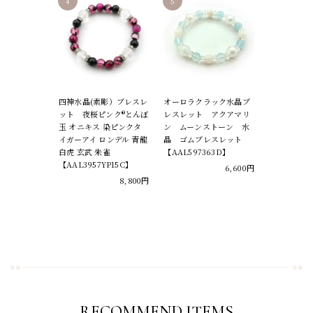
四神水晶(素彫）ブレスレ
オーロラクラック水晶ブ
ット 夜桜ピンク®とんぼ
レスレット アクアマリ
玉 オニキス 染ピンクタ
ン ムーンストーン 水
イガーアイ ロンデル 青龍
晶 ゴムブレスレット
白虎 玄武 朱雀
【AAL597363D】
【AAL3957YP15C】
6,600円
8,800円
RECOMMEND ITEMS