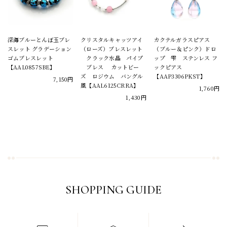
深海ブルーとんぼ玉ブレ
クリスタルキャッツアイ
カクテルガラスピアス
スレット グラデーション
（ローズ）ブレスレット
（ブルー＆ピンク）ドロ
ゴムブレスレット
クラック水晶 パイプ
ップ 雫 ステンレス フ
【AAL0857SBE】
ブレス カットビー
ックピアス
ズ ロジウム バングル
【AAP3306PKST】
7,150円
風【AAL6125CRRA】
1,760円
1,430円
SHOPPING GUIDE