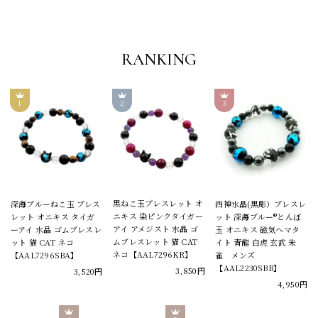
RANKING
黒ねこ玉ブレスレット オ
深海ブルーねこ玉 ブレス
四神水晶(黒彫）ブレスレ
ニキス 染ピンクタイガー
レット オニキス タイガ
ット 深海ブルー®とんぼ
アイ アメジスト 水晶 ゴ
ーアイ 水晶 ゴムブレスレ
玉 オニキス 磁気ヘマタ
ムブレスレット 猫 CAT
ット 猫 CAT ネコ
イト 青龍 白虎 玄武 朱
ネコ【AAL7296KR】
【AAL7296SBA】
雀 メンズ
【AAL2230SBB】
3,850円
3,520円
4,950円