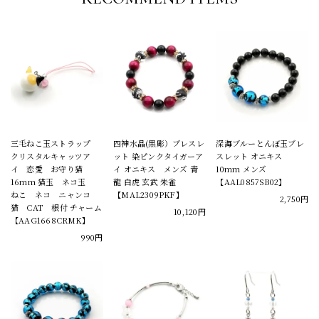
三毛ねこ玉ストラップ
四神水晶(黒彫）ブレスレ
深海ブルーとんぼ玉ブレ
クリスタルキャッツア
ット 染ピンクタイガーア
スレット オニキス
イ 恋愛 お守り猫
イ オニキス メンズ 青
10mm メンズ
16mm 猫玉 ネコ玉
龍 白虎 玄武 朱雀
【AAL0857SB02】
ねこ ネコ ニャンコ
【MAL2309PKF】
2,750円
猫 CAT 根付 チャーム
10,120円
【AAG1668CRMK】
990円