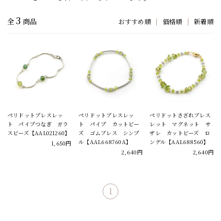
3
全
商品
おすすめ順
|
価格順
|
新着順
ペリドットブレスレッ
ペリドットブレスレッ
ペリドットさざれブレス
ト パイプつなぎ ガラ
ト パイプ カットビー
レット マグネット サ
スビーズ【AAL021260】
ズ ゴムブレス シンプ
ザレ カットビーズ ロ
ル【AAL668760A】
ンデル【AAL688560】
1,650円
2,640円
2,640円
1