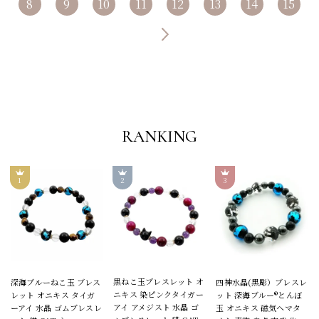
8
9
10
11
12
13
14
15
RANKING
黒ねこ玉ブレスレット オ
深海ブルーねこ玉 ブレス
四神水晶(黒彫）ブレスレ
ニキス 染ピンクタイガー
レット オニキス タイガ
ット 深海ブルー®とんぼ
アイ アメジスト 水晶 ゴ
ーアイ 水晶 ゴムブレスレ
玉 オニキス 磁気ヘマタ