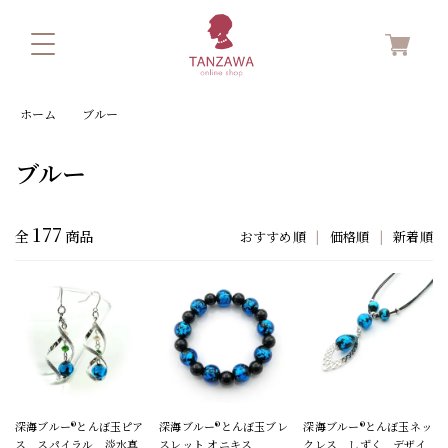
ホーム
ブルー
ブルー
177
全
商品
おすすめ順
|
価格順
|
新着順
深海ブルー®とんぼ玉ピア
深海ブルー®とんぼ玉ブレ
深海ブルー®とんぼ玉ネッ
ス スパイラル 淡水真
スレット オニキス
クレス しずく デザイ