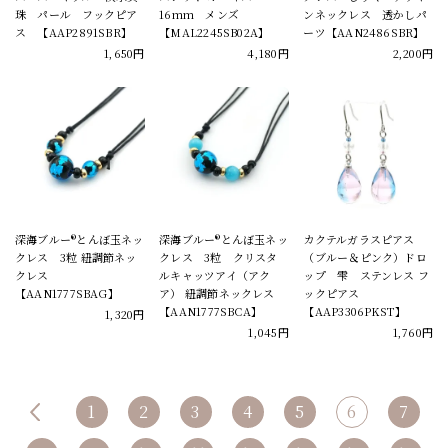
珠 パール フックピア
16mm メンズ
ンネックレス 透かしパ
ス 【AAP2891SBR】
【MAL2245SB02A】
ーツ【AAN2486SBR】
1,650円
4,180円
2,200円
深海ブルー®とんぼ玉ネッ
深海ブルー®とんぼ玉ネッ
カクテルガラスピアス
クレス 3粒 紐調節ネッ
クレス 3粒 クリスタ
（ブルー＆ピンク）ドロ
クレス
ルキャッツアイ（アク
ップ 雫 ステンレス フ
【AAN1777SBAG】
ア） 紐調節ネックレス
ックピアス
【AAN1777SBCA】
【AAP3306PKST】
1,320円
1,045円
1,760円
1
2
3
4
5
6
7