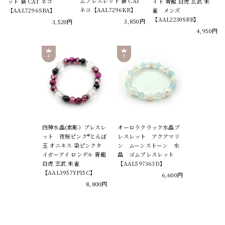
ムブレスレット 猫 CAT
ット 猫 CAT ネコ
イト 青龍 白虎 玄武 朱
ネコ【AAL7296KR】
【AAL7296SBA】
雀 メンズ
【AAL2230SBB】
3,850円
3,520円
4,950円
四神水晶(素彫）ブレスレ
オーロラクラック水晶ブ
ット 夜桜ピンク®とんぼ
レスレット アクアマリ
玉 オニキス 染ピンクタ
ン ムーンストーン 水
イガーアイ ロンデル 青龍
晶 ゴムブレスレット
白虎 玄武 朱雀
【AAL597363D】
【AAL3957YP15C】
6,600円
8,800円