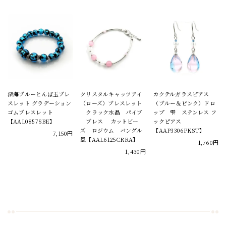
深海ブルーとんぼ玉ブレ
クリスタルキャッツアイ
カクテルガラスピアス
スレット グラデーション
（ローズ）ブレスレット
（ブルー＆ピンク）ドロ
ゴムブレスレット
クラック水晶 パイプ
ップ 雫 ステンレス フ
【AAL0857SBE】
ブレス カットビー
ックピアス
ズ ロジウム バングル
【AAP3306PKST】
7,150円
風【AAL6125CRRA】
1,760円
1,430円