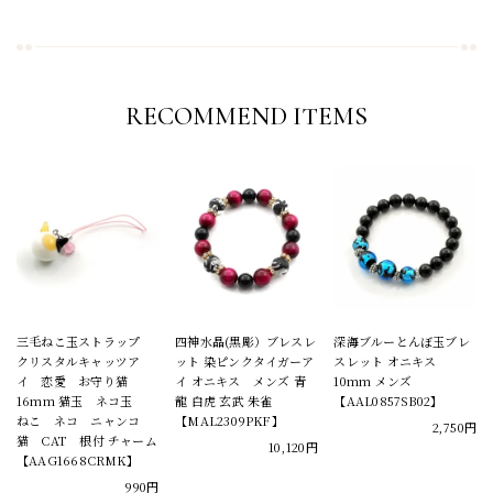
RECOMMEND ITEMS
三毛ねこ玉ストラップ
四神水晶(黒彫）ブレスレ
深海ブルーとんぼ玉ブレ
クリスタルキャッツア
ット 染ピンクタイガーア
スレット オニキス
イ 恋愛 お守り猫
イ オニキス メンズ 青
10mm メンズ
16mm 猫玉 ネコ玉
龍 白虎 玄武 朱雀
【AAL0857SB02】
ねこ ネコ ニャンコ
【MAL2309PKF】
2,750円
猫 CAT 根付 チャーム
10,120円
【AAG1668CRMK】
990円