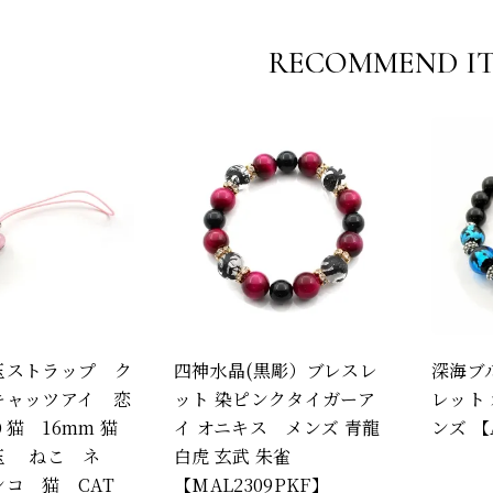
RECOMMEND I
玉ストラップ ク
四神水晶(黒彫）ブレスレ
深海ブ
キャッツアイ 恋
ット 染ピンクタイガーア
レット 
猫 16mm 猫
イ オニキス メンズ 青龍
ンズ 【A
玉 ねこ ネ
白虎 玄武 朱雀
ンコ 猫 CAT
【MAL2309PKF】