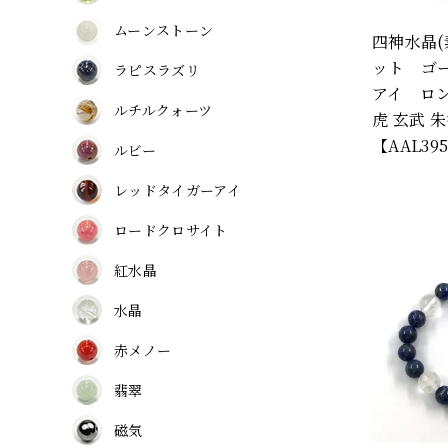
ムーンストーン
四神水晶
ット ゴ
ラピスラズリ
アイ ロン
ルチルクォーツ
虎 玄武 
【AAL39
ルビー
レッドタイガーアイ
ロードクロサイト
紅水晶
水晶
赤メノー
翡翠
磁気