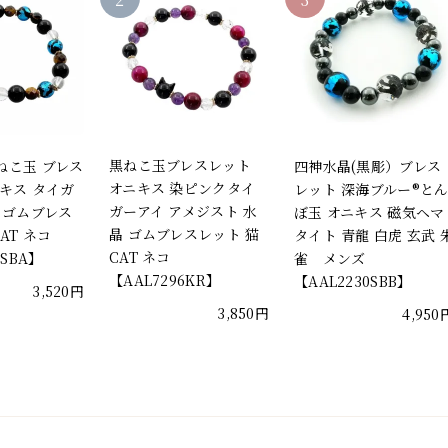
黒ねこ玉ブレスレット
ねこ玉 ブレス
四神水晶(黒彫）ブレス
オニキス 染ピンクタイ
キス タイガ
レット 深海ブルー®と
ガーアイ アメジスト 水
 ゴムブレス
ぼ玉 オニキス 磁気ヘマ
晶 ゴムブレスレット 猫
AT ネコ
タイト 青龍 白虎 玄武 
CAT ネコ
6SBA】
雀 メンズ
【AAL7296KR】
【AAL2230SBB】
3,520円
3,850円
4,950