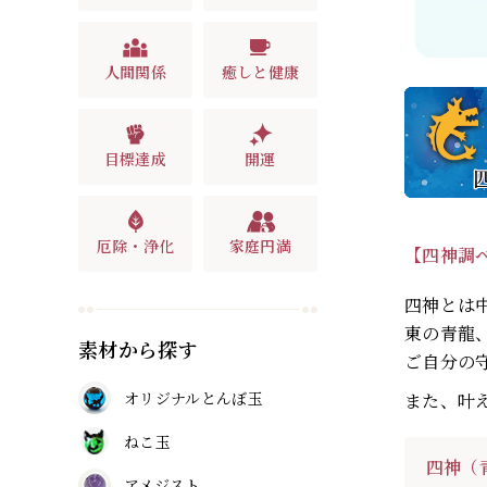
人間関係
癒しと健康
目標達成
開運
厄除・浄化
家庭円満
【四神調
四神とは
東の青龍
素材から探す
ご自分の
オリジナルとんぼ玉
また、叶
ねこ玉
四神（
アメジスト