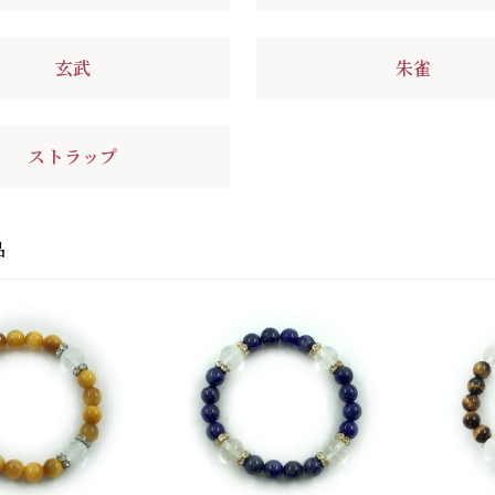
玄武
朱雀
ストラップ
品