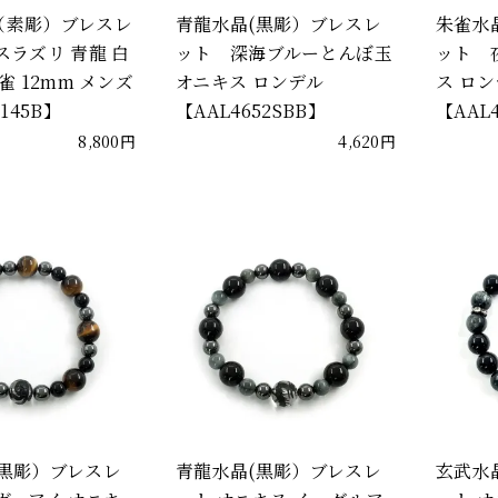
（素彫）ブレスレ
青龍水晶(黒彫）ブレスレ
朱雀水
スラズリ 青龍 白
ット 深海ブルーとんぼ玉
ット 
雀 12mm メンズ
オニキス ロンデル
ス ロ
2145B】
【AAL4652SBB】
【AAL
8,800円
4,620円
(黒彫）ブレスレ
青龍水晶(黒彫）ブレスレ
玄武水