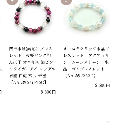
四神水晶(素彫）ブレス
オーロラクラック水晶ブ
ん
レット 夜桜ピンク®と
レスレット アクアマリ
んぼ玉 オニキス 染ピン
ン ムーンストーン 水
朱
クタイガーアイ ロンデル
晶 ゴムブレスレット
青龍 白虎 玄武 朱雀
【AAL597363D】
【AAL3957YP15C】
6,600円
円
8,800円