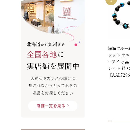
深海ブルー
レット オニ
ーアイ 水晶
レット 猫 C
【AAL729