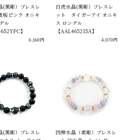
晶(黒彫）ブレスレ
白虎水晶(黒彫）ブレスレ
夜桜ピンク オニキ
ット タイガーアイ オニキ
ンデル
ス ロンデル
4652YPC】
【AAL465215A】
6,160円
4,070円
晶(黒彫）ブレスレ
四神水晶（素彫）ブレスレ