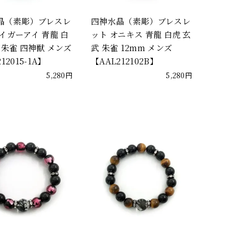
晶（素彫）ブレスレ
四神水晶（素彫）ブレスレ
イガーアイ 青龍 白
ット オニキス 青龍 白虎 玄
 朱雀 四神獣 メンズ
武 朱雀 12mm メンズ
12015-1A】
【AAL212102B】
5,280円
5,280円