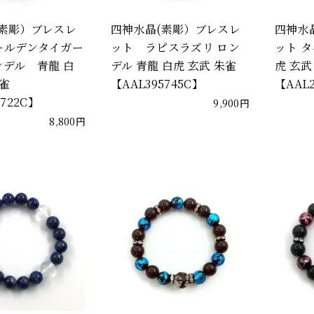
(素彫）ブレスレ
四神水晶(素彫）ブレスレ
四神水
ールデンタイガー
ット ラピスラズリ ロン
ット タ
デル 青龍 白
デル 青龍 白虎 玄武 朱雀
虎 玄武
朱雀
【AAL395745C】
【AAL2
5722C】
9,900円
8,800円