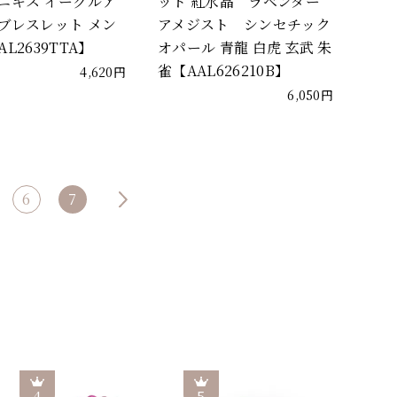
オニキス イーグルア
ット 紅水晶 ラベンダー
ムブレスレット メン
アメジスト シンセチック
AL2639TTA】
オパール 青龍 白虎 玄武 朱
雀【AAL626210B】
4,620円
6,050円
6
7