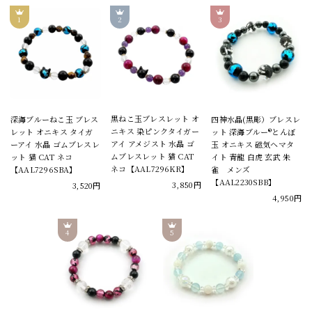
黒ねこ玉ブレスレット オ
深海ブルーねこ玉 ブレス
四神水晶(黒彫）ブレスレ
ニキス 染ピンクタイガー
レット オニキス タイガ
ット 深海ブルー®とんぼ
アイ アメジスト 水晶 ゴ
ーアイ 水晶 ゴムブレスレ
玉 オニキス 磁気ヘマタ
ムブレスレット 猫 CAT
ット 猫 CAT ネコ
イト 青龍 白虎 玄武 朱
ネコ【AAL7296KR】
【AAL7296SBA】
雀 メンズ
【AAL2230SBB】
3,850円
3,520円
4,950円