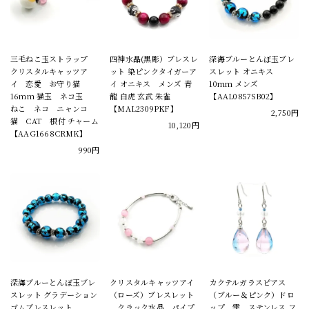
三毛ねこ玉ストラップ
四神水晶(黒彫）ブレスレ
深海ブルーとんぼ玉ブレ
クリスタルキャッツア
ット 染ピンクタイガーア
スレット オニキス
イ 恋愛 お守り猫
イ オニキス メンズ 青
10mm メンズ
16mm 猫玉 ネコ玉
龍 白虎 玄武 朱雀
【AAL0857SB02】
ねこ ネコ ニャンコ
【MAL2309PKF】
2,750円
猫 CAT 根付 チャーム
10,120円
【AAG1668CRMK】
990円
深海ブルーとんぼ玉ブレ
クリスタルキャッツアイ
カクテルガラスピアス
スレット グラデーション
（ローズ）ブレスレット
（ブルー＆ピンク）ドロ
ゴムブレスレット
クラック水晶 パイプ
ップ 雫 ステンレス フ