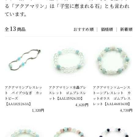
る「アクアマリン」は「子宝に恵まれる石」とも言われ
ています。
13
全
商品
おすすめ順
|
価格順
|
新着順
アクアマリンブレスレッ
アクアマリン×水晶ブレ
アクアマリン×ムーンス
ト パイプつなぎ カッ
スレット ゴムブレスレ
トーンブレスレット カ
トビーズ
ット【AAL159263D】
ットガラス ゴムブレス
【AAL021263A】
レット【AAL468163B】
4,620円
1,320円
4,730円