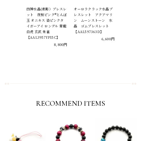
四神水晶(素彫）ブレスレ
オーロラクラック水晶ブ
ット 夜桜ピンク®とんぼ
レスレット アクアマリ
玉 オニキス 染ピンクタ
ン ムーンストーン 水
イガーアイ ロンデル 青龍
晶 ゴムブレスレット
白虎 玄武 朱雀
【AAL597363D】
【AAL3957YP15C】
6,600円
8,800円
RECOMMEND ITEMS