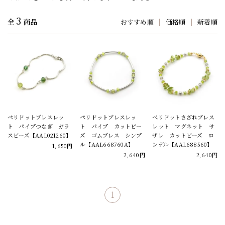
3
全
商品
おすすめ順
|
価格順
|
新着順
ペリドットブレスレッ
ペリドットブレスレッ
ペリドットさざれブレス
ト パイプつなぎ ガラ
ト パイプ カットビー
レット マグネット サ
スビーズ【AAL021260】
ズ ゴムブレス シンプ
ザレ カットビーズ ロ
ル【AAL668760A】
ンデル【AAL688560】
1,650円
2,640円
2,640円
1