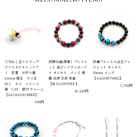
三毛ねこ玉ストラップ
四神水晶(黒彫）ブレスレ
深海ブルーとんぼ玉ブレ
クリスタルキャッツア
ット 染ピンクタイガーア
スレット オニキス
イ 恋愛 お守り猫
イ オニキス メンズ 青
10mm メンズ
16mm 猫玉 ネコ玉
龍 白虎 玄武 朱雀
【AAL0857SB02】
ねこ ネコ ニャンコ
【MAL2309PKF】
2,750円
猫 CAT 根付 チャーム
10,120円
【AAG1668CRMK】
990円