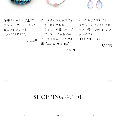
深海ブルーとんぼ玉ブレ
クリスタルキャッツアイ
カクテルガラスピアス
スレット グラデーション
（ローズ）ブレスレット
（ブルー＆ピンク）ドロ
ゴムブレスレット
クラック水晶 パイプ
ップ 雫 ステンレス フ
【AAL0857SBE】
ブレス カットビー
ックピアス
ズ ロジウム バングル
【AAP3306PKST】
7,150円
風【AAL6125CRRA】
1,760円
1,430円
SHOPPING GUIDE