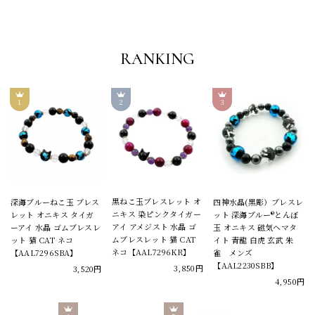
RANKING
黒ねこ玉ブレスレット オ
深海ブルーねこ玉 ブレス
四神水晶(黒彫）ブレスレ
ニキス 染ピンクタイガー
レット オニキス タイガ
ット 深海ブルー®とんぼ
アイ アメジスト 水晶 ゴ
ーアイ 水晶 ゴムブレスレ
玉 オニキス 磁気ヘマタ
ムブレスレット 猫 CAT
ット 猫 CAT ネコ
イト 青龍 白虎 玄武 朱
ネコ【AAL7296KR】
【AAL7296SBA】
雀 メンズ
【AAL2230SBB】
3,850円
3,520円
4,950円