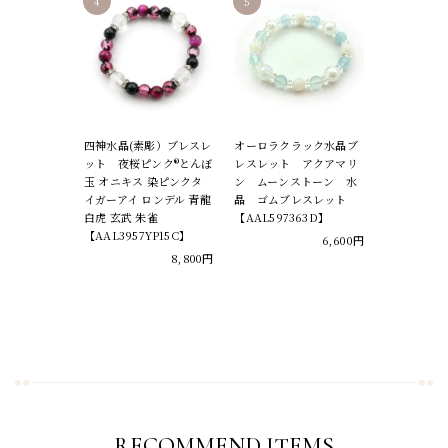
四神水晶(素彫）ブレスレ
オーロラクラック水晶ブ
ット 夜桜ピンク®とんぼ
レスレット アクアマリ
玉 オニキス 染ピンクタ
ン ムーンストーン 水
イガーアイ ロンデル 青龍
晶 ゴムブレスレット
白虎 玄武 朱雀
【AAL597363D】
【AAL3957YP15C】
6,600円
8,800円
RECOMMEND ITEMS