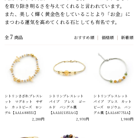
を取り除き明るさを与えてくれると言われています。
また、美しく輝く黄金色をしていることより「お金」に
まつわる運気を高めてくれる石としても有名です。
7
全
商品
おすすめ順
|
価格順
|
新着順
シトリンさざれブレスレ
シトリンブレスレット
シトリンブレスレット
ット マグネット サザ
パイプ ブレス ゴー
パイプ ブレス カット
レ カットビーズ ロン
ルド バングル風
ビーズ ロジウム バン
デル【AAL688551】
【AAL021351AG】
グル風【AAL687751A】
2,200円
2,970円
1,980円