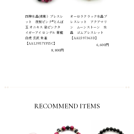
四神水晶(素彫）ブレスレ
オーロラクラック水晶ブ
ット 夜桜ピンク®とんぼ
レスレット アクアマリ
玉 オニキス 染ピンクタ
ン ムーンストーン 水
イガーアイ ロンデル 青龍
晶 ゴムブレスレット
白虎 玄武 朱雀
【AAL597363D】
【AAL3957YP15C】
6,600円
8,800円
RECOMMEND ITEMS