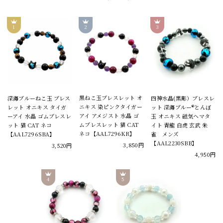
黒ねこ玉ブレスレット オ
深海ブルーねこ玉 ブレス
四神水晶(黒彫）ブレスレ
ニキス 染ピンクタイガー
レット オニキス タイガ
ット 深海ブルー®とんぼ
アイ アメジスト 水晶 ゴ
ーアイ 水晶 ゴムブレスレ
玉 オニキス 磁気ヘマタ
ムブレスレット 猫 CAT
ット 猫 CAT ネコ
イト 青龍 白虎 玄武 朱
ネコ【AAL7296KR】
【AAL7296SBA】
雀 メンズ
【AAL2230SBB】
3,850円
3,520円
4,950円