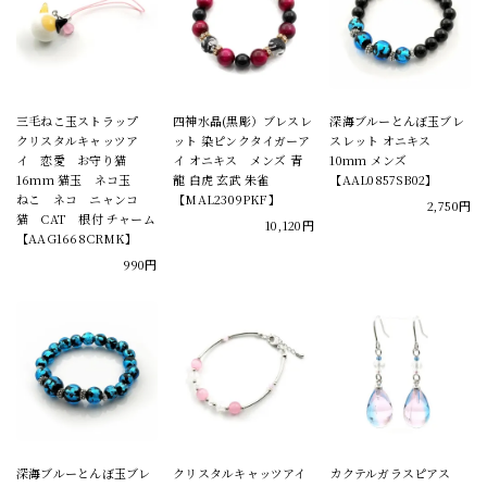
三毛ねこ玉ストラップ
四神水晶(黒彫）ブレスレ
深海ブルーとんぼ玉ブレ
クリスタルキャッツア
ット 染ピンクタイガーア
スレット オニキス
イ 恋愛 お守り猫
イ オニキス メンズ 青
10mm メンズ
16mm 猫玉 ネコ玉
龍 白虎 玄武 朱雀
【AAL0857SB02】
ねこ ネコ ニャンコ
【MAL2309PKF】
2,750円
猫 CAT 根付 チャーム
10,120円
【AAG1668CRMK】
990円
深海ブルーとんぼ玉ブレ
クリスタルキャッツアイ
カクテルガラスピアス