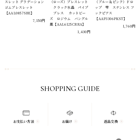
スレット グラデーション
（ローズ）ブレスレット
（ブルー＆ピンク）ドロ
ゴムブレスレット
クラック水晶 パイプ
ップ 雫 ステンレス フ
【AAL0857SBE】
ブレス カットビー
ックピアス
ズ ロジウム バングル
【AAP3306PKST】
7,150円
風【AAL6125CRRA】
1,760円
1,430円
SHOPPING GUIDE
お支払い方法
お届け
返品交換