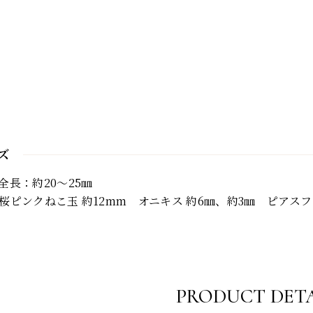
ズ
全長：約20～25㎜
桜ピンクねこ玉 約12mm オニキス 約6㎜、約3㎜ ピアス
PRODUCT DETA