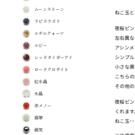
ムーンストーン
ねこ玉と
ラピスラズリ
夜桜ピン
ルチルクォーツ
左右異な
ルビー
アシンメ
シンプル
レッドタイガーアイ
小さな黒
ロードクロサイト
こちらの
紅水晶
その他の
水晶
夜桜ピン
赤メノー
くれます
翡翠
ねこ玉･
磁気