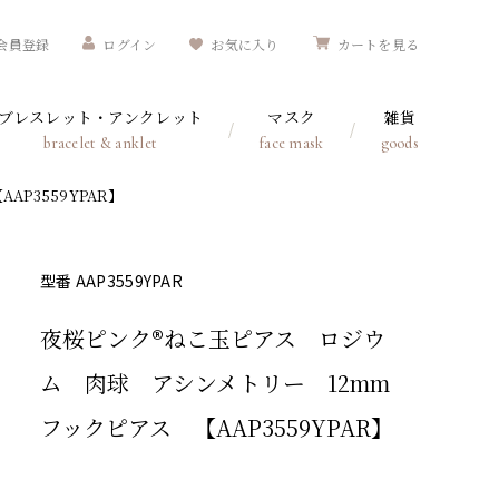
会員登録
ログイン
お気に入り
カートを見る
ブレスレット・アンクレット
マスク
雑貨
bracelet & anklet
face mask
goods
P3559YPAR】
型番 AAP3559YPAR
夜桜ピンク®ねこ玉ピアス ロジウ
ム 肉球 アシンメトリー 12mm
フックピアス 【AAP3559YPAR】