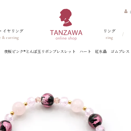
・イヤリング
リング
e & earring
ring
夜桜ピンク®とんぼ玉リボンブレスレット ハート 紅水晶 ゴムブレス り