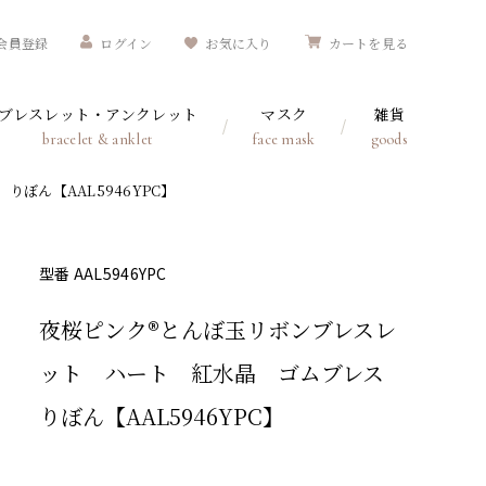
会員登録
ログイン
お気に入り
カートを見る
ブレスレット・アンクレット
マスク
雑貨
bracelet & anklet
face mask
goods
ぼん【AAL5946YPC】
型番 AAL5946YPC
夜桜ピンク®とんぼ玉リボンブレスレ
ット ハート 紅水晶 ゴムブレス
りぼん【AAL5946YPC】