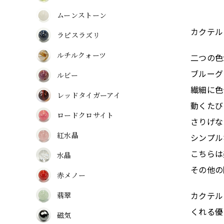
ムーンストーン
カクテル
ラピスラズリ
ルチルクォーツ
二つの色
ブルーグ
ルビー
繊細に色
レッドタイガーアイ
動くたび
ロードクロサイト
さりげな
紅水晶
シンプル
こちらは
水晶
その他の
赤メノー
カクテル
翡翠
くれる優
磁気