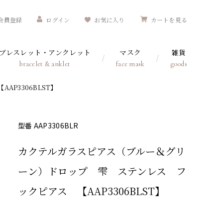
会員登録
ログイン
お気に入り
カートを見る
ブレスレット・アンクレット
マスク
雑貨
bracelet & anklet
face mask
goods
P3306BLST】
型番 AAP3306BLR
カクテルガラスピアス（ブルー＆グリ
ーン）ドロップ 雫 ステンレス フ
ックピアス 【AAP3306BLST】