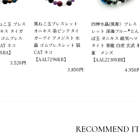
黒ねこ玉ブレスレット
ねこ玉 ブレス
四神水晶(黒彫）ブレス
オニキス 染ピンクタイ
キス タイガ
レット 深海ブルー®と
ガーアイ アメジスト 水
 ゴムブレス
ぼ玉 オニキス 磁気ヘマ
晶 ゴムブレスレット 猫
AT ネコ
タイト 青龍 白虎 玄武 
CAT ネコ
6SBA】
雀 メンズ
【AAL7296KR】
【AAL2230SBB】
3,520円
3,850円
4,950
RECOMMEND I