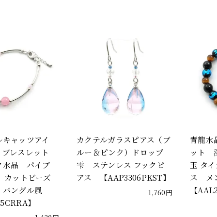
ルキャッツアイ
カクテルガラスピアス（ブ
青龍水
）ブレスレット
ルー＆ピンク）ドロップ
ット 
水晶 パイプ
雫 ステンレス フックピ
玉 タ
 カットビーズ
アス 【AAP3306PKST】
ス メ
 バングル風
【AAL
1,760円
25CRRA】