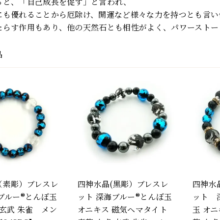
ると、「自己成長を促す」と言われ、
にも優れることから厄除け、開運など様々な力を持つとも言い
たらす作用もあり、他の天然石とも相性がよく、パワーストー
品
（素彫）ブレスレ
四神水晶(黒彫）ブレスレ
四神水
ブルー®とんぼ玉
ット 深海ブルー®とんぼ玉
ット 
 玄武 朱雀 メン
オニキス 磁気ヘマタイト
玉 オ