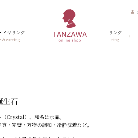
・イヤリング
リング
e & earring
ring
誕生石
（Crystal）、和名は水晶。
純真・完璧・万物の調和・冷静沈着など。