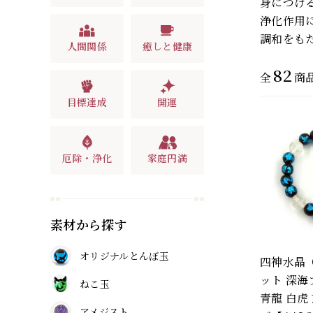
身につけ
浄化作用
調和をも
人間関係
癒しと健康
82
全
商
目標達成
開運
厄除・浄化
家庭円満
素材から探す
オリジナルとんぼ玉
四神水晶
ット 深海
ねこ玉
青龍 白虎
アメジスト