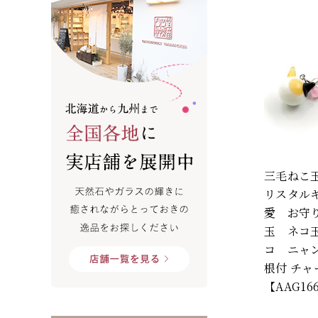
三毛ねこ
リスタル
愛 お守り
玉 ネコ
コ ニャ
根付 チャ
【AAG16