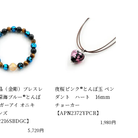
晶（金彫）ブレスレ
夜桜ピンク®とんぼ玉 ペン
深海ブルー®とんぼ
ダント ハート 16mm
イガーアイ オニキ
チョーカー
ンズ
【APN2372YPCR】
2216SBDGC】
1,980円
5,720円