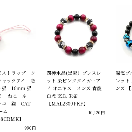
玉ストラップ ク
四神水晶(黒彫）ブレスレ
深海ブ
キャッツアイ 恋
ット 染ピンクタイガーア
レット 
猫 16mm 猫
イ オニキス メンズ 青龍
ンズ 【A
玉 ねこ ネ
白虎 玄武 朱雀
ンコ 猫 CAT
【MAL2309PKF】
ーム
10,120円
68CRMK】
990円