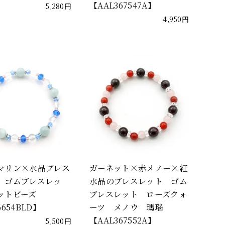
【AAL367547A】
5,280円
4,950円
マリン×水晶ブレス
ガーネット×赤メノー×紅
 ゴムブレスレッ
水晶のブレスレット ゴム
ットビーズ
ブレスレット ローズクォ
6654BLD】
ーツ メノウ 瑪瑙
【AAL367552A】
5,500円