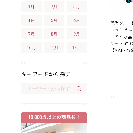
1月
2月
3月
4月
5月
6月
深海ブルー
レット オニ
7月
8月
9月
ーアイ 水晶
レット 猫 C
10月
11月
12月
【AAL729
キーワードから探す