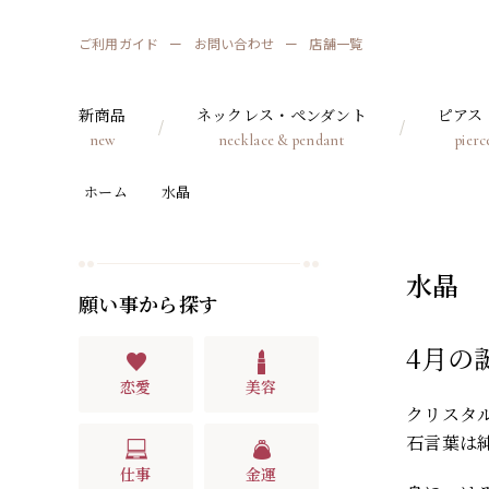
ご利用ガイド
お問い合わせ
店舗一覧
新商品
ネックレス・ペンダント
ピアス
new
necklace & pendant
pierc
ホーム
水晶
水晶
願い事から探す
4月の
恋愛
美容
クリスタル
石言葉は
仕事
金運