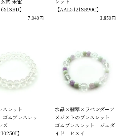
 玄武 朱雀
レット
4651SBD】
【AAL5121SB90C】
7,040円
3,850円
レスレット
水晶×翡翠×ラベンダーア
m ゴムブレスレッ
メジストのブレスレット
ンズ
ゴムブレスレット ジェダ
10250I】
イド ヒスイ