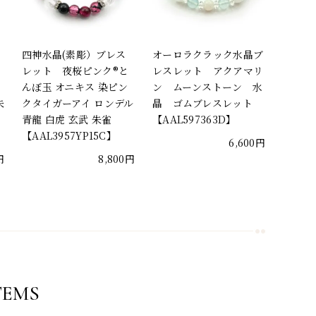
四神水晶(素彫）ブレス
オーロラクラック水晶ブ
ん
レット 夜桜ピンク®と
レスレット アクアマリ
んぼ玉 オニキス 染ピン
ン ムーンストーン 水
朱
クタイガーアイ ロンデル
晶 ゴムブレスレット
青龍 白虎 玄武 朱雀
【AAL597363D】
【AAL3957YP15C】
6,600円
円
8,800円
TEMS