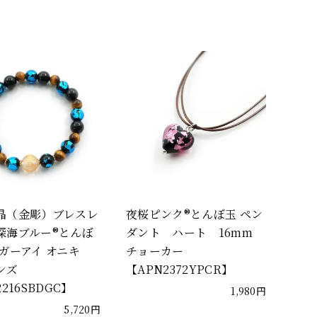
晶（金彫）ブレスレ
夜桜ピンク®とんぼ玉 ペン
深海ブルー®とんぼ
ダント ハート 16mm
イガーアイ オニキ
チョーカー
ンズ
【APN2372YPCR】
2216SBDGC】
1,980円
5,720円