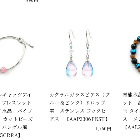
990円
ルキャッツアイ
カクテルガラスピアス（ブ
青龍水
）ブレスレット
ルー＆ピンク）ドロップ
ット 
水晶 パイプ
雫 ステンレス フックピ
玉 タ
 カットビーズ
アス 【AAP3306PKST】
ス メ
 バングル風
【AAL
1,760円
25CRRA】