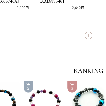
668746A】
【AAL688546】
2,200円
2,640円
1
RANKING