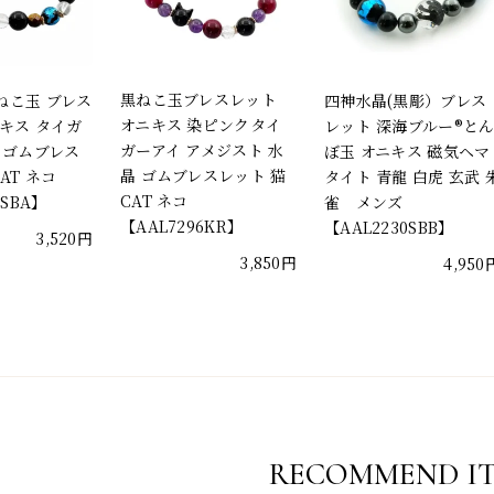
黒ねこ玉ブレスレット
ねこ玉 ブレス
四神水晶(黒彫）ブレス
オニキス 染ピンクタイ
キス タイガ
レット 深海ブルー®と
ガーアイ アメジスト 水
 ゴムブレス
ぼ玉 オニキス 磁気ヘマ
晶 ゴムブレスレット 猫
AT ネコ
タイト 青龍 白虎 玄武 
CAT ネコ
6SBA】
雀 メンズ
【AAL7296KR】
【AAL2230SBB】
3,520円
3,850円
4,950
RECOMMEND I