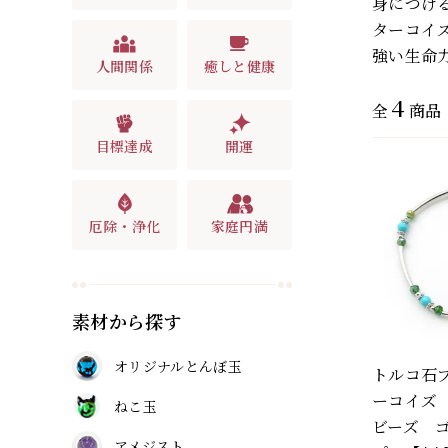
身につけ
ターコイ
強い生命
人間関係
癒しと健康
4
全
商品
目標達成
開運
厄除・浄化
家庭円満
素材から探す
オリジナルとんぼ玉
トルコ石
ーコイズ
ねこ玉
ビーズ 
アメジスト