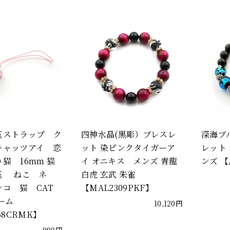
玉ストラップ ク
四神水晶(黒彫）ブレスレ
深海ブ
キャッツアイ 恋
ット 染ピンクタイガーア
レット 
猫 16mm 猫
イ オニキス メンズ 青龍
ンズ 【A
玉 ねこ ネ
白虎 玄武 朱雀
ンコ 猫 CAT
【MAL2309PKF】
ーム
10,120円
68CRMK】