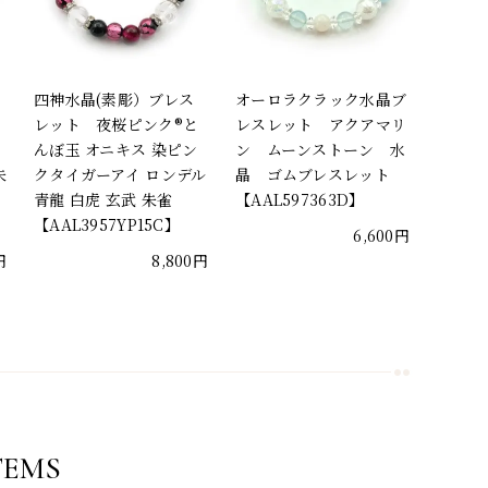
四神水晶(素彫）ブレス
オーロラクラック水晶ブ
ん
レット 夜桜ピンク®と
レスレット アクアマリ
んぼ玉 オニキス 染ピン
ン ムーンストーン 水
朱
クタイガーアイ ロンデル
晶 ゴムブレスレット
青龍 白虎 玄武 朱雀
【AAL597363D】
【AAL3957YP15C】
6,600円
円
8,800円
TEMS