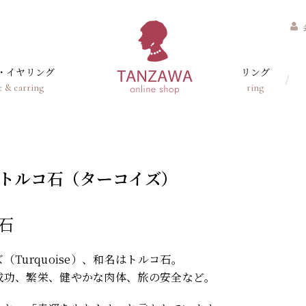
・イヤリング
リング
e & earring
ring
 トルコ石（ターコイズ）
石
（Turquoise）、和名はトルコ石。
成功、繁栄、健やかな肉体、旅の安全など。