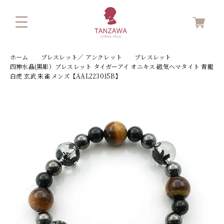
ホーム
ブレスレット／ アンクレット
ブレスレット
四神水晶(黒彫）ブレスレット タイガーアイ オニキス 磁気ヘマタイト 青龍
白虎 玄武 朱雀 メンズ【AAL223015B】