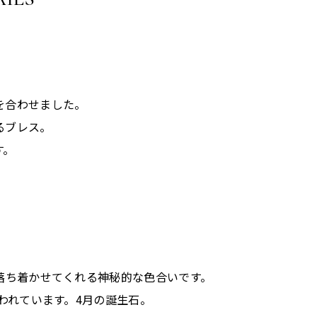
。
を合わせました。
るブレス。
す。
落ち着かせてくれる神秘的な色合いです。
われています。4月の誕生石。