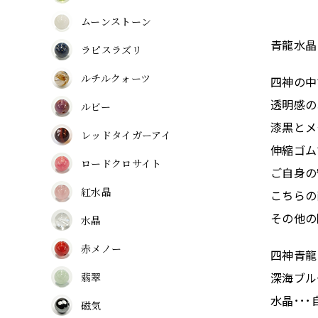
ムーンストーン
青龍水晶
ラピスラズリ
ルチルクォーツ
四神の中
透明感の
ルビー
漆黒とメ
レッドタイガーアイ
伸縮ゴム
ロードクロサイト
ご自身の
紅水晶
こちらの
その他の
水晶
赤メノー
四神青龍
深海ブル
翡翠
水晶･･
磁気