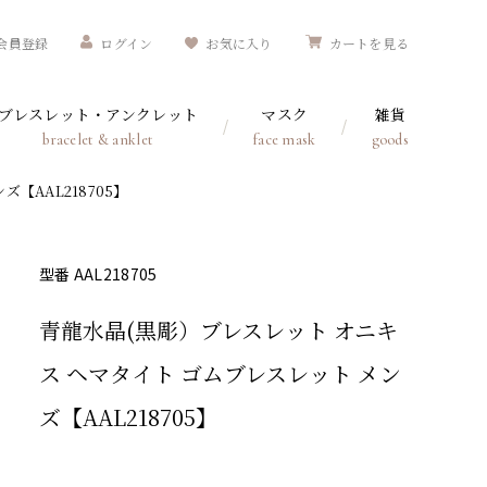
会員登録
ログイン
お気に入り
カートを見る
ブレスレット・アンクレット
マスク
雑貨
bracelet & anklet
face mask
goods
【AAL218705】
型番 AAL218705
青龍水晶(黒彫）ブレスレット オニキ
ス ヘマタイト ゴムブレスレット メン
ズ【AAL218705】