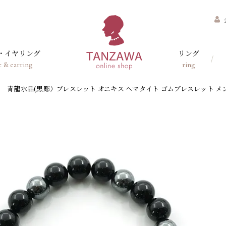
・イヤリング
リング
e & earring
ring
青龍水晶(黒彫）ブレスレット オニキス ヘマタイト ゴムブレスレット メンズ